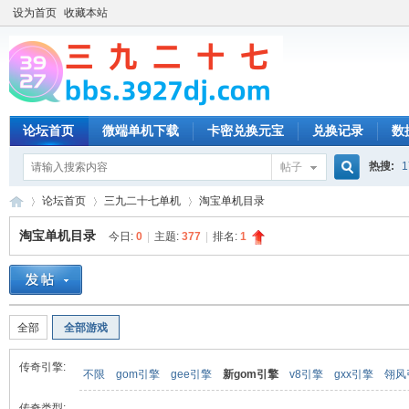
设为首页
收藏本站
论坛首页
微端单机下载
卡密兑换元宝
兑换记录
数
热搜:
1
帖子
搜
论坛首页
三九二十七单机
淘宝单机目录
淘宝单机目录
今日:
0
|
主题:
377
|
排名:
1
索
三
»
›
›
全部
全部游戏
传奇引擎:
不限
gom引擎
gee引擎
新gom引擎
v8引擎
gxx引擎
翎风
传奇类型: