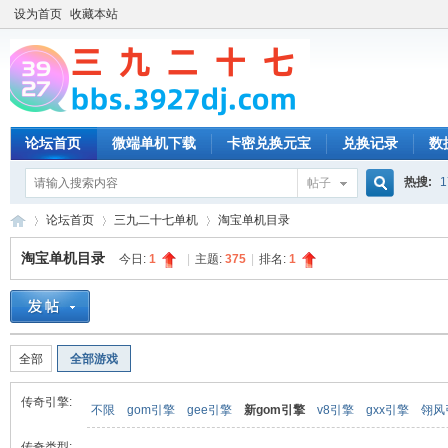
设为首页
收藏本站
论坛首页
微端单机下载
卡密兑换元宝
兑换记录
数
热搜:
1
帖子
搜
论坛首页
三九二十七单机
淘宝单机目录
淘宝单机目录
今日:
1
|
主题:
375
|
排名:
1
索
三
»
›
›
全部
全部游戏
传奇引擎:
不限
gom引擎
gee引擎
新gom引擎
v8引擎
gxx引擎
翎风
传奇类型: