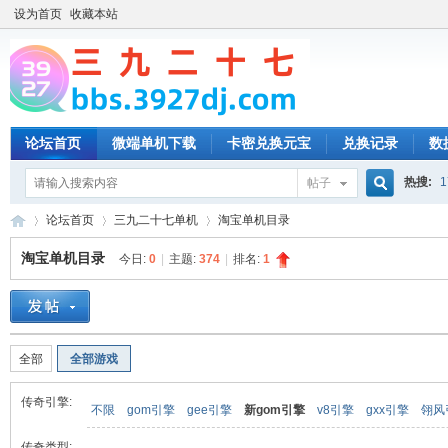
设为首页
收藏本站
论坛首页
微端单机下载
卡密兑换元宝
兑换记录
数
热搜:
1
帖子
搜
论坛首页
三九二十七单机
淘宝单机目录
淘宝单机目录
今日:
0
|
主题:
374
|
排名:
1
索
三
»
›
›
全部
全部游戏
传奇引擎:
不限
gom引擎
gee引擎
新gom引擎
v8引擎
gxx引擎
翎风
传奇类型: