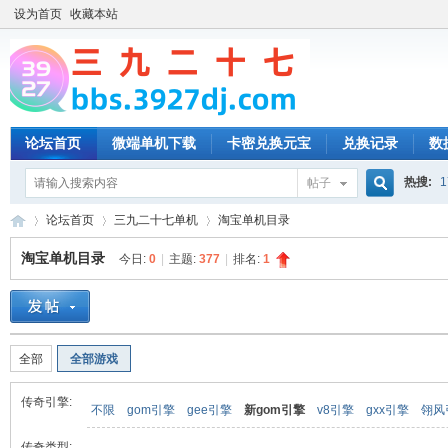
设为首页
收藏本站
论坛首页
微端单机下载
卡密兑换元宝
兑换记录
数
热搜:
1
帖子
搜
论坛首页
三九二十七单机
淘宝单机目录
淘宝单机目录
今日:
0
|
主题:
377
|
排名:
1
索
三
»
›
›
全部
全部游戏
传奇引擎:
不限
gom引擎
gee引擎
新gom引擎
v8引擎
gxx引擎
翎风
传奇类型: