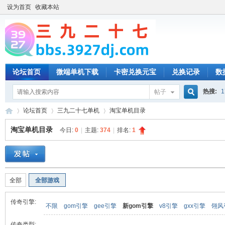
设为首页
收藏本站
论坛首页
微端单机下载
卡密兑换元宝
兑换记录
数
热搜:
1
帖子
搜
论坛首页
三九二十七单机
淘宝单机目录
淘宝单机目录
今日:
0
|
主题:
374
|
排名:
1
索
三
»
›
›
全部
全部游戏
传奇引擎:
不限
gom引擎
gee引擎
新gom引擎
v8引擎
gxx引擎
翎风
传奇类型: