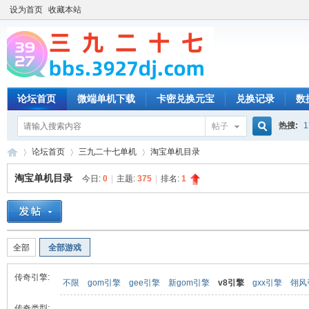
设为首页
收藏本站
论坛首页
微端单机下载
卡密兑换元宝
兑换记录
数
热搜:
1
帖子
搜
论坛首页
三九二十七单机
淘宝单机目录
淘宝单机目录
今日:
0
|
主题:
375
|
排名:
1
索
三
»
›
›
全部
全部游戏
传奇引擎:
不限
gom引擎
gee引擎
新gom引擎
v8引擎
gxx引擎
翎风
传奇类型: