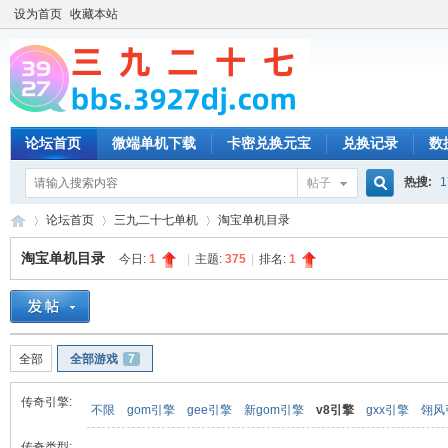
设为首页
收藏本站
论坛首页
微端单机下载
卡密兑换元宝
兑换记录
数
热搜:
1
帖子
搜
论坛首页
三九二十七单机
淘宝单机目录
淘宝单机目录
今日:
1
|
主题:
375
|
排名:
1
索
三
»
›
›
全部
全部游戏
7
传奇引擎:
不限
gom引擎
gee引擎
新gom引擎
v8引擎
gxx引擎
翎风
传奇类型: