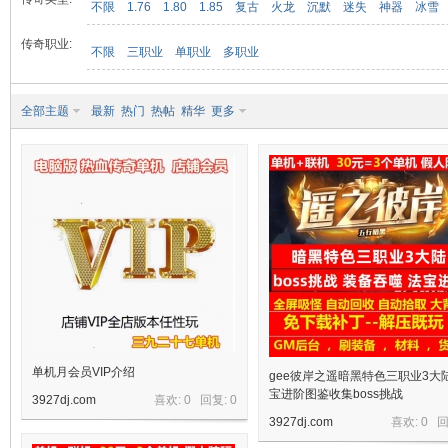
不限
1.76
1.80
1.85
复古
火龙
沉默
迷失
神器
冰雪
传奇职业:
不限
三职业
单职业
多职业
九
全部主题
最新
热门
热帖
精华
更多
二
单机月会员VIP介绍
gee彼岸之遥暗黑特色三职业3大
宝进阶图鉴收集boss挑战
3927dj.com
喜欢: 0 回复:
0
3927dj.com
喜欢: 0 