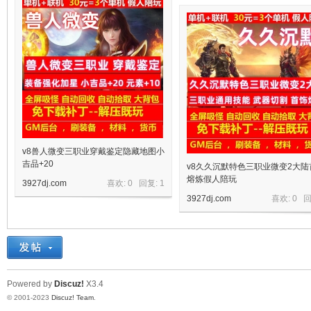
十
七
v8兽人微变三职业穿戴鉴定隐藏地图小
吉品+20
v8久久沉默特色三职业微变2大陆
熔炼假人陪玩
3927dj.com
喜欢: 0 回复:
1
3927dj.com
喜欢: 0 
Powered by
Discuz!
X3.4
淘
© 2001-2023
Discuz! Team
.