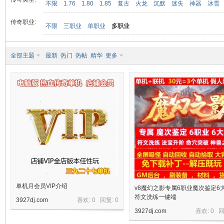
不限
1.76
1.80
1.85
复古
火龙
沉默
迷失
神器
冰雪
传奇职业:
不限
三职业
单职业
多职业
九
全部主题
最新
热门
热帖
精华
更多
二
单机月会员VIP介绍
v8魔幻之影专属6职业魔次鉴定6
符文洗练一键端
3927dj.com
喜欢: 0 回复:
0
3927dj.com
喜欢: 0 