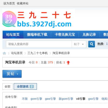
设为首页
收藏本站
论坛首页
微端单机下载
卡密兑换元宝
兑换记录
数
热搜:
1
帖子
搜
论坛首页
三九二十七单机
淘宝单机目录
淘宝单机目录
今日:
0
|
主题:
375
|
排名:
1
索
三
»
›
›
全部
全部游戏
2
传奇引擎:
不限
gom引擎
gee引擎
新gom引擎
v8引擎
gxx引擎
翎风
传奇类型: