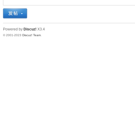
十
Powered by
Discuz!
X3.4
© 2001-2023
Discuz! Team
.
七
淘