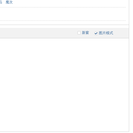
品
魔次
新窗
图片模式