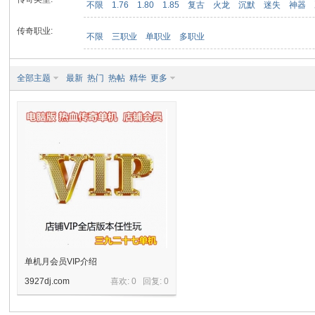
不限
1.76
1.80
1.85
复古
火龙
沉默
迷失
神器
传奇职业:
不限
三职业
单职业
多职业
九
全部主题
最新
热门
热帖
精华
更多
二
单机月会员VIP介绍
3927dj.com
喜欢: 0 回复:
0