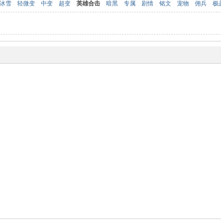
冰雪
轻微变
中变
超变
英雄合击
暗黑
专属
剧情
铭文
宠物
佣兵
极