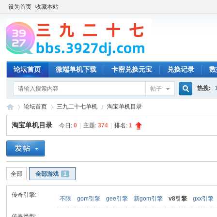
设为首页
收藏本站
论坛首页
微端单机下载
卡密兑换元宝
兑换记录
数
热搜:
帖子
搜
论坛首页
三九二十七单机
淘宝单机目录
淘宝单机目录
今日:
0
|
主题:
374
|
排名:
1
索
三
»
›
›
全部
全部游戏
1
传奇引擎:
不限
gom引擎
gee引擎
新gom引擎
v8引擎
gxx引擎
传奇类型: