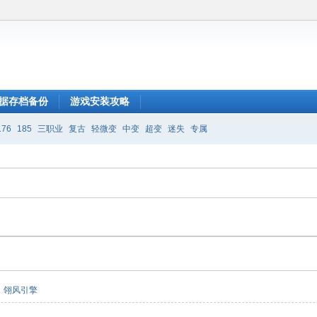
据存档备份
游戏安装攻略
176
185
三职业
复古
轻微变
中变
超变
迷失
专属
翎风引擎