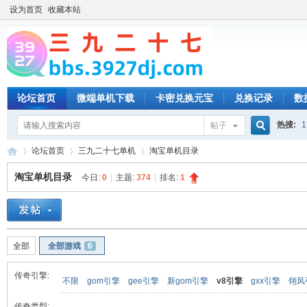
设为首页
收藏本站
论坛首页
微端单机下载
卡密兑换元宝
兑换记录
数
热搜:
1
帖子
搜
论坛首页
三九二十七单机
淘宝单机目录
淘宝单机目录
今日:
0
|
主题:
374
|
排名:
1
索
三
»
›
›
全部
全部游戏
6
传奇引擎:
不限
gom引擎
gee引擎
新gom引擎
v8引擎
gxx引擎
翎风
传奇类型: