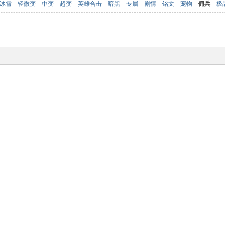
冰雪
轻微变
中变
超变
英雄合击
暗黑
专属
剧情
铭文
宠物
佣兵
极