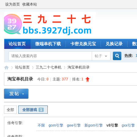
设为首页
收藏本站
论坛首页
微端单机下载
卡密兑换元宝
兑换记录
数
热搜:
帖子
搜
论坛首页
三九二十七单机
淘宝单机目录
淘宝单机目录
今日:
0
|
主题:
377
|
排名:
1
索
三
»
›
›
全部
全部游戏
1
传奇引擎:
不限
gom引擎
gee引擎
新gom引擎
v8引擎
gxx引擎
传奇类型: