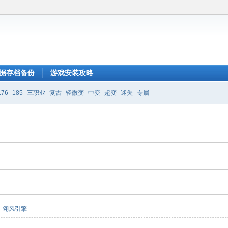
据存档备份
游戏安装攻略
176
185
三职业
复古
轻微变
中变
超变
迷失
专属
翎风引擎