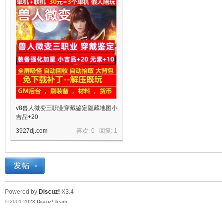
十
七
v8兽人微变三职业穿戴鉴定隐藏地图小
吉品+20
3927dj.com
喜欢: 0 回复:
1
Powered by
Discuz!
X3.4
© 2001-2023
Discuz! Team
.
淘