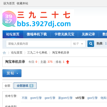
设为首页
收藏本站
论坛首页
微端单机下载
卡密兑换元宝
兑换记录
数
热搜:
1
帖子
搜
论坛首页
三九二十七单机
淘宝单机目录
淘宝单机目录
今日:
0
|
主题:
375
|
排名:
1
索
三
»
›
›
全部
全部游戏
5
传奇引擎:
不限
gom引擎
gee引擎
新gom引擎
v8引擎
gxx引擎
翎风
传奇类型: