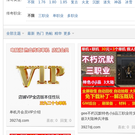
不限
1.76
1.80
1.85
复古
火龙
沉默
迷失
神器
冰雪
传奇职业:
不限
三职业
单职业
多职业
九
全部主题
最新
热门
热帖
精华
更多
二
单机月会员VIP介绍
gee不朽沉默特色小ji品三职业符
嵌3大陆神兵淬炼
3927dj.com
喜欢: 0 回复:
0
3927dj.com
喜欢: 0 