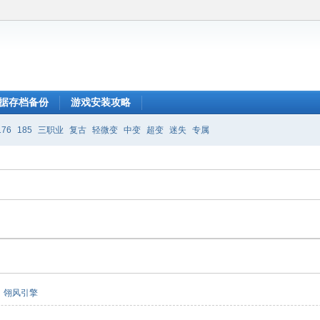
据存档备份
游戏安装攻略
176
185
三职业
复古
轻微变
中变
超变
迷失
专属
翎风引擎