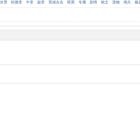
冰雪
轻微变
中变
超变
英雄合击
暗黑
专属
剧情
铭文
宠物
佣兵
极