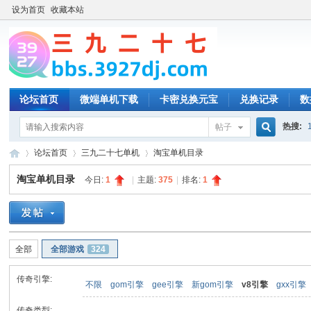
设为首页
收藏本站
论坛首页
微端单机下载
卡密兑换元宝
兑换记录
数
热搜:
帖子
搜
论坛首页
三九二十七单机
淘宝单机目录
淘宝单机目录
今日:
1
|
主题:
375
|
排名:
1
索
三
»
›
›
全部
全部游戏
324
传奇引擎:
不限
gom引擎
gee引擎
新gom引擎
v8引擎
gxx引擎
传奇类型: