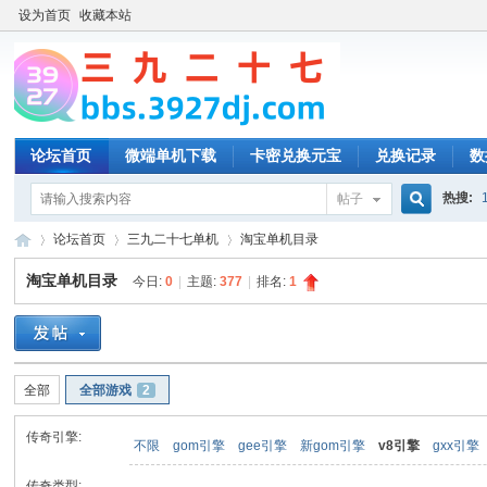
设为首页
收藏本站
论坛首页
微端单机下载
卡密兑换元宝
兑换记录
数
热搜:
帖子
搜
论坛首页
三九二十七单机
淘宝单机目录
淘宝单机目录
今日:
0
|
主题:
377
|
排名:
1
索
三
»
›
›
全部
全部游戏
2
传奇引擎:
不限
gom引擎
gee引擎
新gom引擎
v8引擎
gxx引擎
传奇类型: