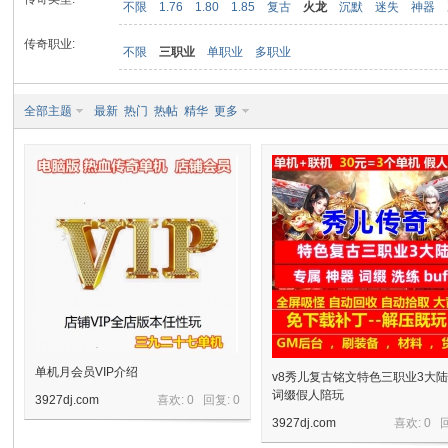
不限
1.76
1.80
1.85
复古
火龙
沉默
迷失
神器
传奇职业:
不限
三职业
单职业
多职业
九
全部主题
最新
热门
热帖
精华
更多
二
单机月会员VIP介绍
v8秀儿复古铭文特色三职业3大
词缀假人陪玩
3927dj.com
喜欢: 0 回复:
0
3927dj.com
喜欢: 0 