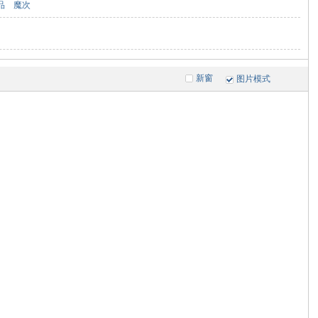
品
魔次
新窗
图片模式