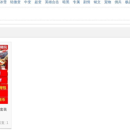
冰雪
轻微变
中变
超变
英雄合击
暗黑
专属
剧情
铭文
宠物
佣兵
极
陆套装
回复:
1