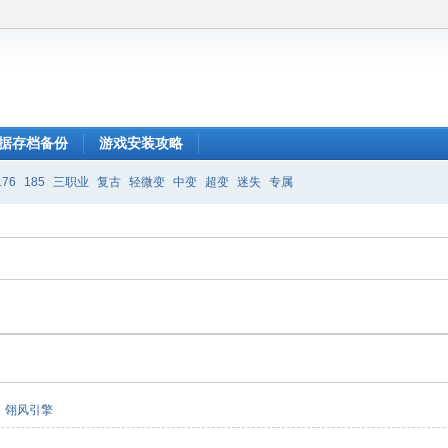
据存档备份
游戏安装攻略
176
185
三职业
复古
轻微变
中变
超变
迷失
专属
翎风引擎