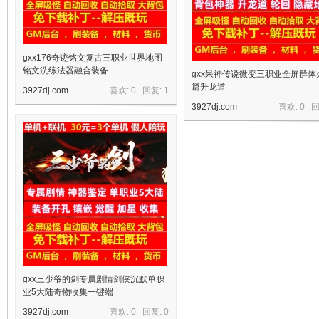
gxx176奇迹铭文复古三职业世界地图
铭文洗练法器融合装备...
gxx呆神传说微变三职业全屏群体
篇升龙道
3927dj.com
喜欢: 0 回复:
1
3927dj.com
喜欢: 0 
宝
单
gxx三少爷的剑专属剧情剑侠沉默单职
业5大陆奇物收集一键端
3927dj.com
喜欢: 0 回复:
0