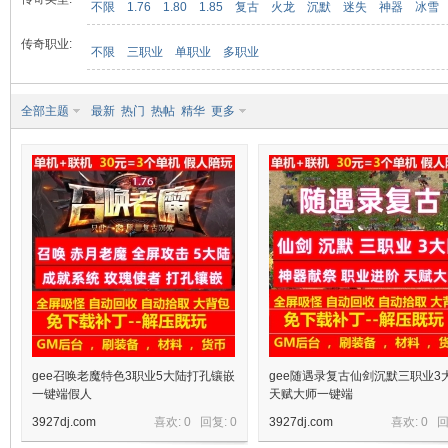
不限
1.76
1.80
1.85
复古
火龙
沉默
迷失
神器
冰雪
传奇职业:
不限
三职业
单职业
多职业
九
全部主题
最新
热门
热帖
精华
更多
二
gee召唤老魔特色3职业5大陆打孔镶嵌
gee随遇录复古仙剑沉默三职业3
一键端假人
天赋大师一键端
3927dj.com
喜欢: 0 回复:
0
3927dj.com
喜欢: 0 