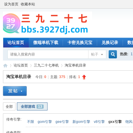
设为首页
收藏本站
论坛首页
微端单机下载
卡密兑换元宝
兑换记录
数
热搜:
1
帖子
搜
论坛首页
三九二十七单机
淘宝单机目录
淘宝单机目录
今日:
0
|
主题:
375
|
排名:
1
索
三
»
›
›
全部
全部游戏
13
传奇引擎:
不限
gom引擎
gee引擎
新gom引擎
v8引擎
gxx引擎
翎风
传奇类型: