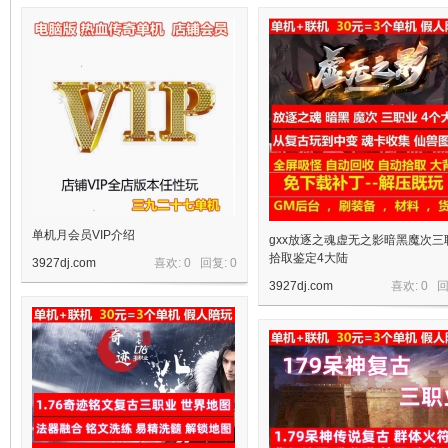
十
七
单机月会员VIP介绍
gxx放逐之魂虚无之影暗黑魔次三
拾取鉴定4大陆
3927dj.com
喜欢: 0 回复:
0
3927dj.com
喜欢: 0 
淘