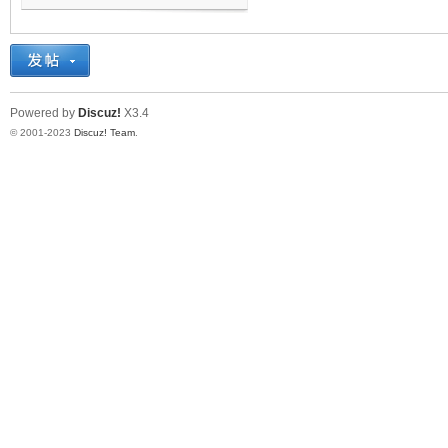
Powered by
Discuz!
X3.4
机
© 2001-2023
Discuz! Team
.