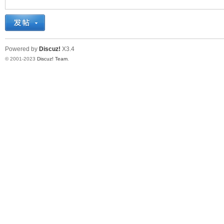
十
Powered by
Discuz!
X3.4
© 2001-2023
Discuz! Team
.
七
淘