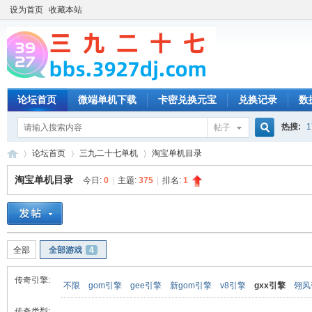
设为首页
收藏本站
论坛首页
微端单机下载
卡密兑换元宝
兑换记录
数
热搜:
1
帖子
搜
论坛首页
三九二十七单机
淘宝单机目录
淘宝单机目录
今日:
0
|
主题:
375
|
排名:
1
索
三
»
›
›
全部
全部游戏
4
传奇引擎:
不限
gom引擎
gee引擎
新gom引擎
v8引擎
gxx引擎
翎风
传奇类型: