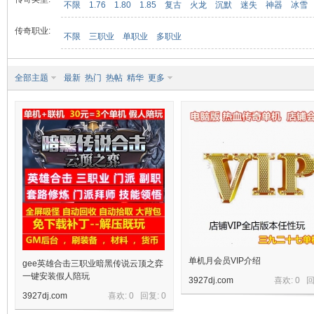
不限
1.76
1.80
1.85
复古
火龙
沉默
迷失
神器
冰雪
传奇职业:
不限
三职业
单职业
多职业
九
全部主题
最新
热门
热帖
精华
更多
二
单机月会员VIP介绍
gee英雄合击三职业暗黑传说云顶之弈
一键安装假人陪玩
3927dj.com
喜欢: 0 
3927dj.com
喜欢: 0 回复:
0