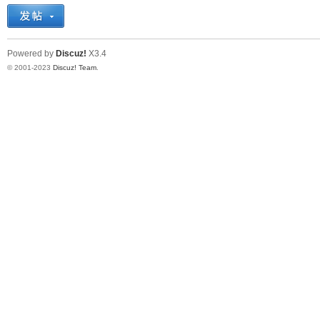
十
Powered by
Discuz!
X3.4
© 2001-2023
Discuz! Team
.
七
淘