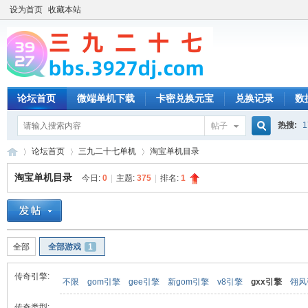
设为首页
收藏本站
论坛首页
微端单机下载
卡密兑换元宝
兑换记录
数
热搜:
1
帖子
搜
论坛首页
三九二十七单机
淘宝单机目录
淘宝单机目录
今日:
0
|
主题:
375
|
排名:
1
索
三
»
›
›
全部
全部游戏
1
传奇引擎:
不限
gom引擎
gee引擎
新gom引擎
v8引擎
gxx引擎
翎风
传奇类型: