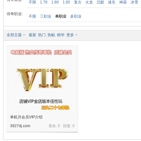
不限
1.76
1.80
1.85
复古
火龙
沉默
迷失
神器
冰雪
传奇职业:
不限
三职业
单职业
多职业
九
全部主题
最新
热门
热帖
精华
更多
二
单机月会员VIP介绍
3927dj.com
喜欢: 0 回复:
0