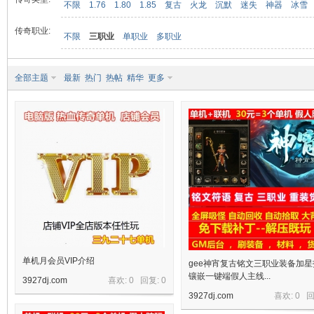
不限
1.76
1.80
1.85
复古
火龙
沉默
迷失
神器
冰雪
传奇职业:
不限
三职业
单职业
多职业
九
全部主题
最新
热门
热帖
精华
更多
二
单机月会员VIP介绍
gee神宵复古铭文三职业装备加星
镶嵌一键端假人主线...
3927dj.com
喜欢: 0 回复:
0
3927dj.com
喜欢: 0 