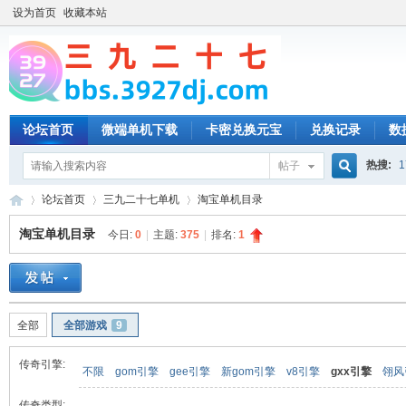
设为首页
收藏本站
论坛首页
微端单机下载
卡密兑换元宝
兑换记录
数
热搜:
1
帖子
搜
论坛首页
三九二十七单机
淘宝单机目录
淘宝单机目录
今日:
0
|
主题:
375
|
排名:
1
索
三
»
›
›
全部
全部游戏
9
传奇引擎:
不限
gom引擎
gee引擎
新gom引擎
v8引擎
gxx引擎
翎风
传奇类型: