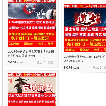
十
七
gxx176奇迹铭文复古三职业世界地图
铭文洗练法器融合装备...
gxx道士专属剧情三职业12大陆
嵌图鉴点亮假人
3927dj.com
喜欢: 0 回复:
1
3927dj.com
喜欢: 0 
淘