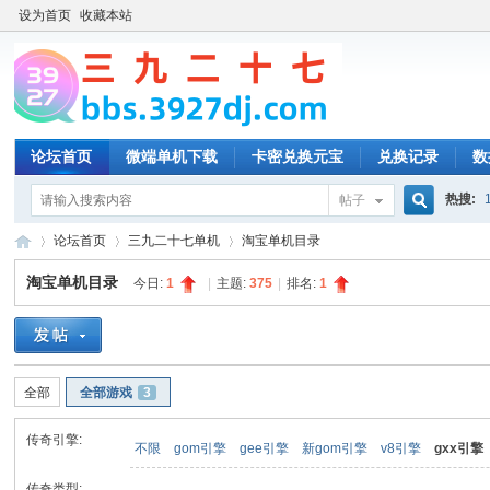
设为首页
收藏本站
论坛首页
微端单机下载
卡密兑换元宝
兑换记录
数
热搜:
帖子
搜
论坛首页
三九二十七单机
淘宝单机目录
淘宝单机目录
今日:
1
|
主题:
375
|
排名:
1
索
三
»
›
›
全部
全部游戏
3
传奇引擎:
不限
gom引擎
gee引擎
新gom引擎
v8引擎
gxx引擎
传奇类型: