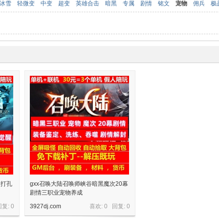
冰雪
轻微变
中变
超变
英雄合击
暗黑
专属
剧情
铭文
宠物
佣兵
极
星打孔
gxx召唤大陆召唤师峡谷暗黑魔次20幕
剧情三职业宠物养成
回复:
0
3927dj.com
喜欢: 0 回复:
0