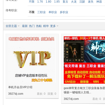
不限
1.76
1.80
1.85
复古
火龙
沉默
迷失
神器
传奇职业:
不限
三职业
单职业
多职业
九
全部主题
最新
热门
热帖
精华
更多
二
单机月会员VIP介绍
gee神宵复古铭文三职业装备加
镶嵌一键端假人主线...
3927dj.com
喜欢: 0 回复:
0
3927dj.com
喜欢: 0 