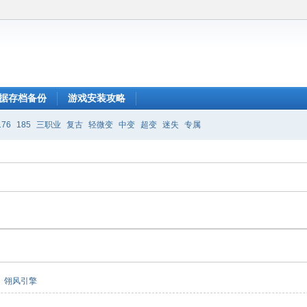
据存档备份
游戏安装攻略
176
185
三职业
复古
轻微变
中变
超变
迷失
专属
翎风引擎