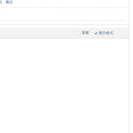
品
魔次
新窗
图片模式