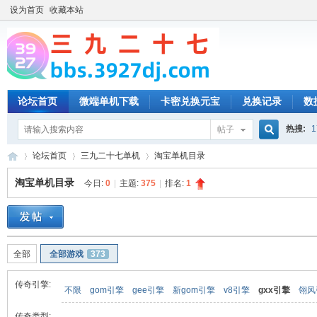
设为首页
收藏本站
论坛首页
微端单机下载
卡密兑换元宝
兑换记录
数
热搜:
1
帖子
搜
论坛首页
三九二十七单机
淘宝单机目录
淘宝单机目录
今日:
0
|
主题:
375
|
排名:
1
索
三
»
›
›
全部
全部游戏
373
传奇引擎:
不限
gom引擎
gee引擎
新gom引擎
v8引擎
gxx引擎
翎风
传奇类型: