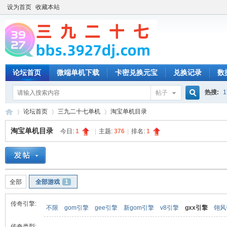
设为首页
收藏本站
论坛首页
微端单机下载
卡密兑换元宝
兑换记录
数
热搜:
1
帖子
搜
论坛首页
三九二十七单机
淘宝单机目录
淘宝单机目录
今日:
1
|
主题:
376
|
排名:
1
索
三
»
›
›
全部
全部游戏
1
传奇引擎:
不限
gom引擎
gee引擎
新gom引擎
v8引擎
gxx引擎
翎风
传奇类型: