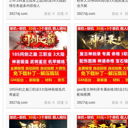
176-195复古团本之战3职业26大陆剧
稻草人10季buff3职业3大陆执迷
情任务超多内容假人
业天赋
3927dj.com
喜欢: 0 回复:
0
3927dj.com
喜欢: 0 
185问剑之巅三职业3大陆神装锻造武
gee复古神剑录专属命格3职业15
将鉴定
配饰图腾
3927dj.com
喜欢: 0 回复:
0
3927dj.com
喜欢: 0 