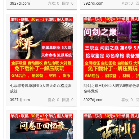
3927dj.com
喜欢: 0 回复:
0
3927dj.com
喜欢: 0 
机
七宗罪专属单职业5大陆天命命格流派
问剑之巅三职业5大陆第6季彩色
成就
命格觉醒
3927dj.com
喜欢: 0 回复:
0
3927dj.com
喜欢: 0 