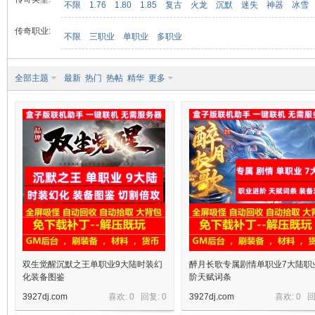
不限
1.76
1.80
1.85
复古
火龙
沉默
迷失
神器
冰雪
传奇职业:
不限
三职业
单职业
多职业
九
全部主题
最新
热门
热帖
精华
更多
二
双生觉醒沉默之王单职业9大陆时装幻
醉月长歌专属剧情单职业7大陆职
化装备图鉴
阶天赋词条
3927dj.com
喜欢: 0 回复:
0
3927dj.com
喜欢: 0 