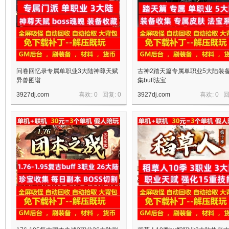
问卷回忆录专属单职业3大陆神尊天赋
古神2踏天篇专属单职业5大陆装
异兽图谱
集buff法宝
3927dj.com
喜欢: 0 回复:
0
3927dj.com
喜欢: 0 