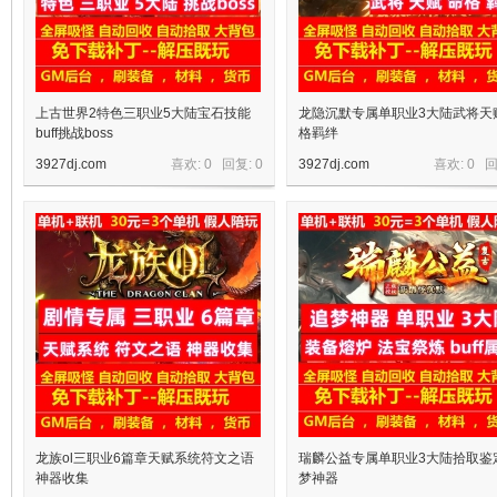
上古世界2特色三职业5大陆宝石技能
龙隐沉默专属单职业3大陆武将天
buff挑战boss
格羁绊
3927dj.com
喜欢: 0 回复:
0
3927dj.com
喜欢: 0 
宝
单
龙族ol三职业6篇章天赋系统符文之语
瑞麟公益专属单职业3大陆拾取鉴
神器收集
梦神器