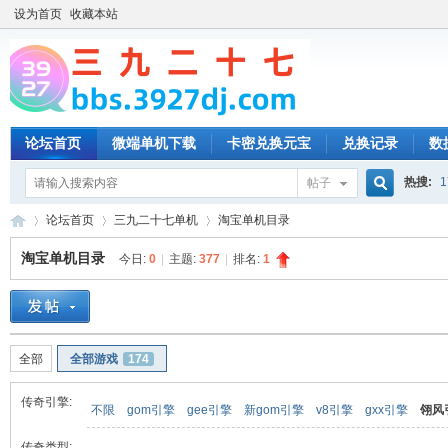
设为首页
收藏本站
论坛首页
微端单机下载
卡密兑换元宝
兑换记录
数
热搜:
1
帖子
搜
论坛首页
三九二十七单机
淘宝单机目录
淘宝单机目录
今日:
0
|
主题:
377
|
排名:
1
索
三
»
›
›
全部
全部游戏
174
传奇引擎:
不限
gom引擎
gee引擎
新gom引擎
v8引擎
gxx引擎
翎风
传奇类型: