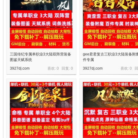
三国传纪专属单职业3大陆双阵营装备
gee君君复古三职业3大陆装备附
图鉴天赋系统
件专属
3927dj.com
喜欢: 0 回复:
0
3927dj.com
喜欢: 0 