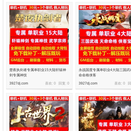
十
七
楚夜执剑者专属单职业15大陆轩辕神
永战国度专属单职业4大陆三国武
剑专属神技
命命格侠客
3927dj.com
喜欢: 0 回复:
0
3927dj.com
喜欢: 0 
淘