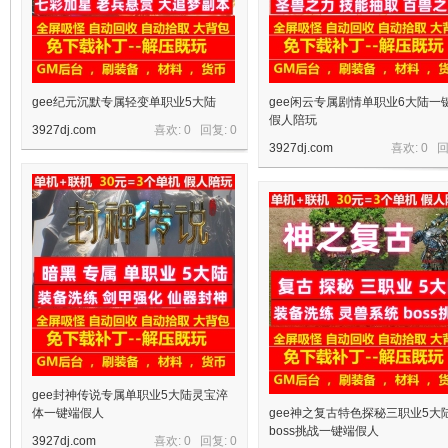
gee纪元沉默专属轻变单职业5大陆
gee闲云专属剧情单职业6大陆一
假人陪玩
3927dj.com
喜欢: 0 回复:
0
3927dj.com
喜欢: 0 
宝
单
gee封神传说专属单职业5大陆灵宝淬
体一键端假人
gee神之复古特色探秘三职业5大
boss挑战一键端假人
3927dj.com
喜欢: 0 回复:
0