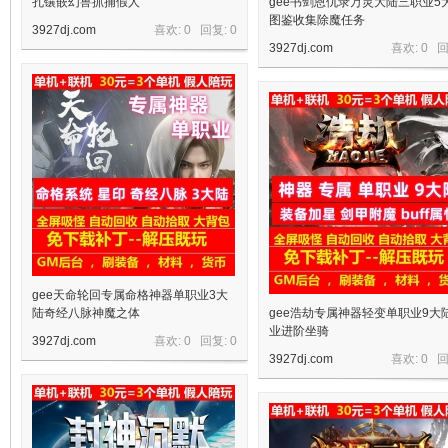
孔镶嵌幻兽抓捕假人
gee书剑恩仇录万灵大陆三职业5
图鉴收集除魔任务
3927dj.com
喜欢: 0 回复:
0
3927dj.com
喜欢: 0 
gee天命轮回专属命格神器单职业3大
陆奇经八脉神魔之体
gee浩劫专属神器轻变单职业9大
业进阶坐骑
3927dj.com
喜欢: 0 回复:
0
3927dj.com
喜欢: 0 