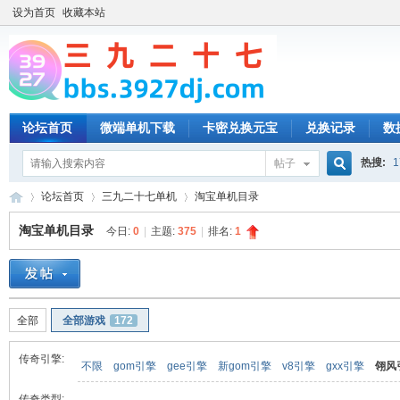
设为首页
收藏本站
论坛首页
微端单机下载
卡密兑换元宝
兑换记录
数
热搜:
1
帖子
搜
论坛首页
三九二十七单机
淘宝单机目录
淘宝单机目录
今日:
0
|
主题:
375
|
排名:
1
索
三
»
›
›
全部
全部游戏
172
传奇引擎:
不限
gom引擎
gee引擎
新gom引擎
v8引擎
gxx引擎
翎风
传奇类型: