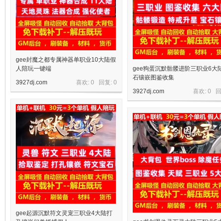
gee封魔之都专属神器单职业10大陆假
人陪玩一键端
gee狗蛋沉默骷髅进阶三职业6大
石镶嵌图鉴收集
3927dj.com
喜欢: 0 回复:
0
3927dj.com
喜欢: 0 
gee起源沉默符文灵宠三职业4大陆打