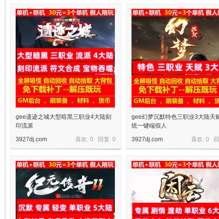
十
七
gee遗迹之城大型暗黑三职业4大陆刻
gee幻梦沉默特色三职业3大陆天
印流派
统一键端假人
3927dj.com
喜欢: 0 回复:
0
3927dj.com
喜欢: 0 
淘