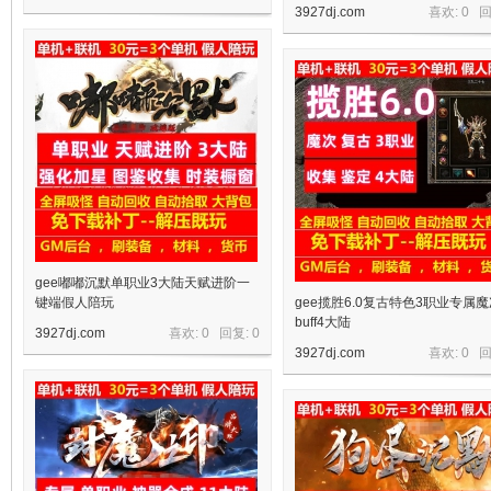
3927dj.com
喜欢: 0 
机
gee嘟嘟沉默单职业3大陆天赋进阶一
键端假人陪玩
gee揽胜6.0复古特色3职业专属魔
buff4大陆
3927dj.com
喜欢: 0 回复:
0
3927dj.com
喜欢: 0 