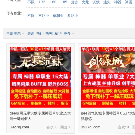
不限
1.76
1.80
1.85
复古
火龙
沉默
迷失
神器
冰雪
传奇职业:
不限
三职业
单职业
多职业
九
全部主题
最新
热门
热帖
精华
更多
二
gee暗黑无尽沉默专属神器单职业15大
gee剑气长城专属神器单职业7大
陆一键端假人
赋修炼
3927dj.com
喜欢: 0 回复:
0
3927dj.com
喜欢: 0 