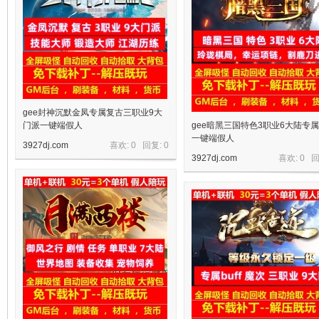
gee封神沉默金凤专属复古三职业9大
门派一键端假人
gee暗黑三国特色3职业6大陆专
一键端假人
3927dj.com
喜欢: 0 回复:
0
3927dj.com
喜欢: 0 