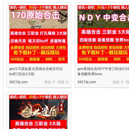
十
七
gee170原始复古英雄合击铭文印记
gee英雄合击NDY中变三职业5大
buff三职业2大陆
备觉醒世界boss
3927dj.com
喜欢: 0 回复:
0
3927dj.com
喜欢: 0 
淘