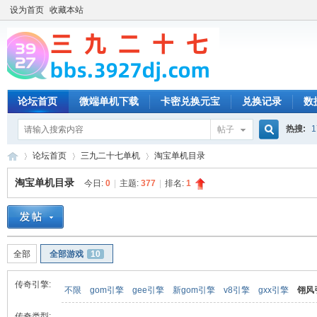
设为首页
收藏本站
论坛首页
微端单机下载
卡密兑换元宝
兑换记录
数
热搜:
1
帖子
搜
论坛首页
三九二十七单机
淘宝单机目录
淘宝单机目录
今日:
0
|
主题:
377
|
排名:
1
索
三
»
›
›
全部
全部游戏
10
传奇引擎:
不限
gom引擎
gee引擎
新gom引擎
v8引擎
gxx引擎
翎风
传奇类型: