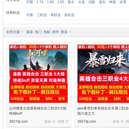
不限
1.76
1.80
1.85
复古
火龙
沉默
迷失
神器
冰雪
传奇职业:
不限
三职业
单职业
多职业
九
全部主题
最新
热门
热帖
精华
更多
二
山河啸复古道盾英雄合击三职业5大陆
gee暴雪归来英雄合击专属三职业
特戒buff
陆六道之力
3927dj.com
喜欢: 0 回复:
0
3927dj.com
喜欢: 0 