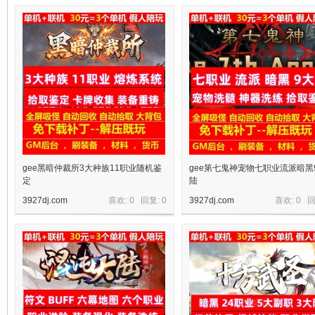
十
七
gee黑暗仲裁所3大种族11职业随机鉴
gee第七鬼神宠物七职业流派暗黑
定
陆
3927dj.com
喜欢: 0 回复:
0
3927dj.com
喜欢: 0 
淘