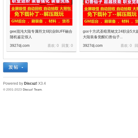
gee混沌大陆专属符文6职业BUFF融合
gxx十方武圣暗黑铭文24职业5大
随机鉴定假人
大陆装备觉醒幻兽仙子...
3927dj.com
喜欢: 0 回复:
0
3927dj.com
喜欢: 0 
宝
Powered by
Discuz!
X3.4
© 2001-2023
Discuz! Team
.
单