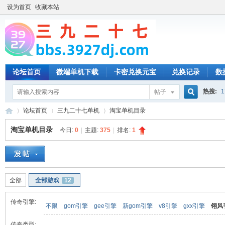
设为首页
收藏本站
论坛首页
微端单机下载
卡密兑换元宝
兑换记录
数
热搜:
1
帖子
搜
论坛首页
三九二十七单机
淘宝单机目录
淘宝单机目录
今日:
0
|
主题:
375
|
排名:
1
索
三
»
›
›
全部
全部游戏
12
传奇引擎:
不限
gom引擎
gee引擎
新gom引擎
v8引擎
gxx引擎
翎风
传奇类型: