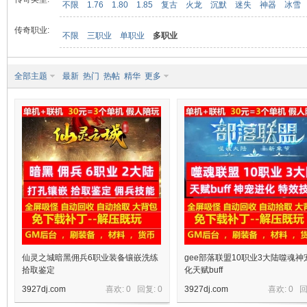
不限
1.76
1.80
1.85
复古
火龙
沉默
迷失
神器
冰雪
传奇职业:
不限
三职业
单职业
多职业
九
全部主题
最新
热门
热帖
精华
更多
二
仙灵之城暗黑佣兵6职业装备镶嵌洗练
gee部落联盟10职业3大陆噬魂神
拾取鉴定
化天赋buff
3927dj.com
喜欢: 0 回复:
0
3927dj.com
喜欢: 0 