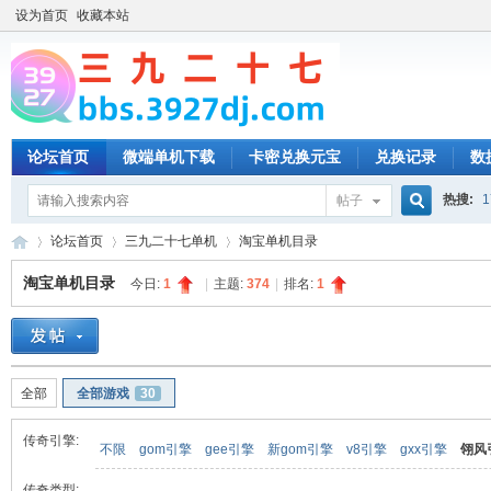
设为首页
收藏本站
论坛首页
微端单机下载
卡密兑换元宝
兑换记录
数
热搜:
1
帖子
搜
论坛首页
三九二十七单机
淘宝单机目录
淘宝单机目录
今日:
1
|
主题:
374
|
排名:
1
索
三
»
›
›
全部
全部游戏
30
传奇引擎:
不限
gom引擎
gee引擎
新gom引擎
v8引擎
gxx引擎
翎风
传奇类型: