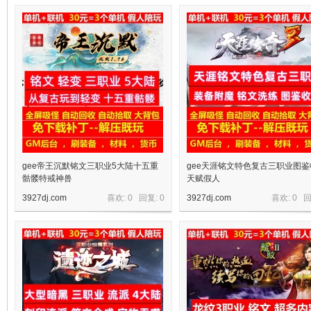
十
七
gee帝王沉默铭文三职业5大陆十五重
gee天涯铭文特色复古三职业图鉴
骷髅特戒神兽
天赋假人
3927dj.com
喜欢: 0 回复:
0
3927dj.com
喜欢: 0 
淘