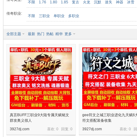
不限
1.76
1.80
1.85
复古
火龙
沉默
迷失
神器
冰雪
传奇职业:
不限
三职业
单职业
多职业
九
全部主题
最新
热门
热帖
精华
更多
二
真言BUFF三职业9大陆专属天赋铭文
gee符文之城三职业进化九天赋6
群攻奥义假人
符文搭配装备收集
3927dj.com
喜欢: 0 回复:
0
3927dj.com
喜欢: 0 