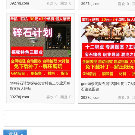
3927dj.com
喜欢: 0 回复:
0
3927dj.com
喜欢: 0 
机
gee碎石计划探秘复古特色三职业天赋
gee迦楼沉默专属12职业复古7大
符文假人陪玩
石镶嵌图鉴
3927dj.com
喜欢: 0 回复:
0
3927dj.com
喜欢: 0 