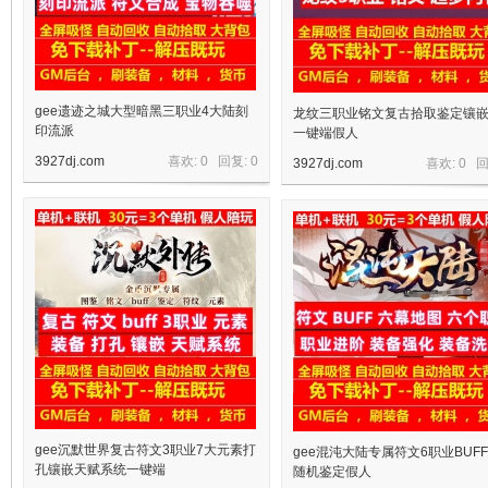
gee遗迹之城大型暗黑三职业4大陆刻
龙纹三职业铭文复古拾取鉴定镶
印流派
一键端假人
3927dj.com
喜欢: 0 回复:
0
3927dj.com
喜欢: 0 
宝
单
gee沉默世界复古符文3职业7大元素打
gee混沌大陆专属符文6职业BUF
孔镶嵌天赋系统一键端
随机鉴定假人