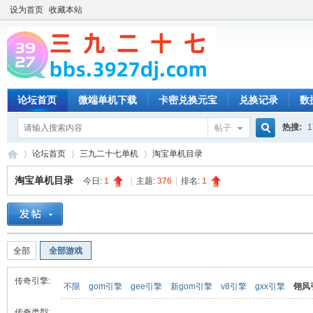
设为首页
收藏本站
论坛首页
微端单机下载
卡密兑换元宝
兑换记录
数
热搜:
1
帖子
搜
论坛首页
三九二十七单机
淘宝单机目录
淘宝单机目录
今日:
1
|
主题:
376
|
排名:
1
索
三
»
›
›
全部
全部游戏
传奇引擎:
不限
gom引擎
gee引擎
新gom引擎
v8引擎
gxx引擎
翎风
传奇类型: