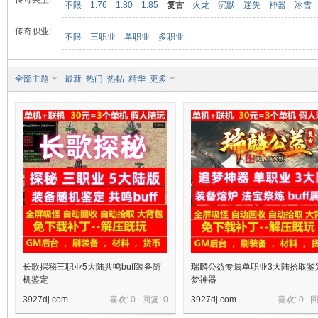
不限
1.76
1.80
1.85
复古
火龙
沉默
迷失
神器
冰雪
传奇职业:
不限
三职业
单职业
多职业
九
全部主题
最新
热门
热帖
精华
更多
二
长歌探秘三职业5大陆共鸣buff装备随
瑞麟公益专属单职业3大陆拾取鉴
机鉴定
梦神器
3927dj.com
喜欢: 0 回复:
0
3927dj.com
喜欢: 0 