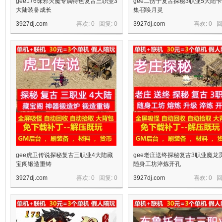
gee176诛邪灭魔专属特色复古三职业3
gee二愣子复古探秘3职业5大陆
大陆装备成长
集召唤月灵
3927dj.com
喜欢: 0 回复:
0
3927dj.com
喜欢: 0 
gee虎卫传说探秘复古三职业4大陆藏
gee老庄送终探秘复古3职业魔龙
宝阁锻造重铸
随身工坊淬炼开孔
3927dj.com
喜欢: 0 回复:
0
3927dj.com
喜欢: 0 