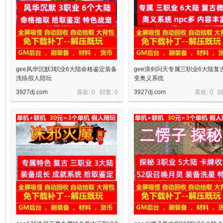
gee风华沉默3职业6大陆命格鉴定装备
gee浪剑问天专属三职业6大陆复
洗练假人陪玩
变奥义系统
3927dj.com
喜欢: 0 回复:
0
3927dj.com
喜欢: 0 