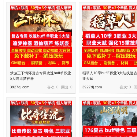
十
七
梦游三下情怀复古专属攻速buff单职业
稻草人10季buff3职业3大陆执迷
5大陆追梦神器
业天赋
3927dj.com
喜欢: 0 回复:
0
3927dj.com
喜欢: 0 
淘