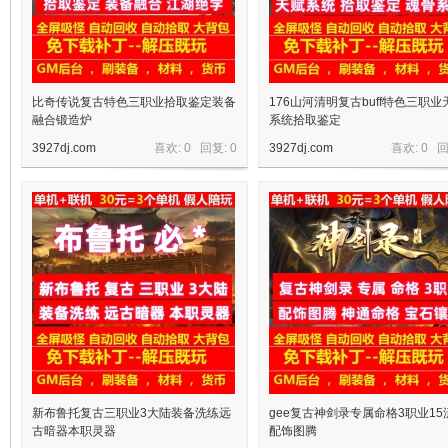
比奇传说复古特色三职业拾取鉴定装备
176山河清明复古buff特色三职业
融合锻造炉
系统拾取鉴定
3927dj.com
喜欢: 0 回复:
0
3927dj.com
喜欢: 0 
宝
单
新布鲁托复古三职业3大陆装备洗练远
gee复古神剑录专属命格3职业15
古暗器本职灵器
配饰图腾