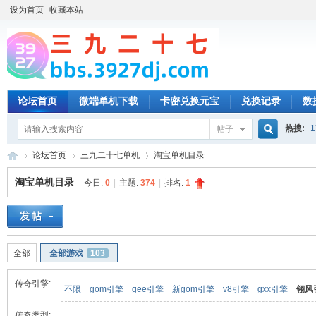
设为首页
收藏本站
论坛首页
微端单机下载
卡密兑换元宝
兑换记录
数
热搜:
1
帖子
搜
论坛首页
三九二十七单机
淘宝单机目录
淘宝单机目录
今日:
0
|
主题:
374
|
排名:
1
索
三
»
›
›
全部
全部游戏
103
传奇引擎:
不限
gom引擎
gee引擎
新gom引擎
v8引擎
gxx引擎
翎风
传奇类型: