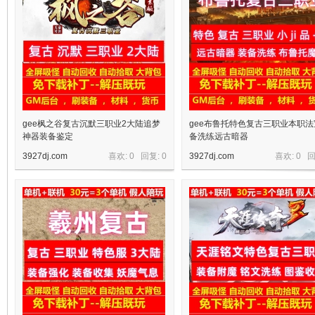
gee枫之谷复古沉默三职业2大陆追梦
gee布鲁托特色复古三职业本职法
神器装备鉴定
备洗练远古暗器
3927dj.com
喜欢: 0 回复:
0
3927dj.com
喜欢: 0 