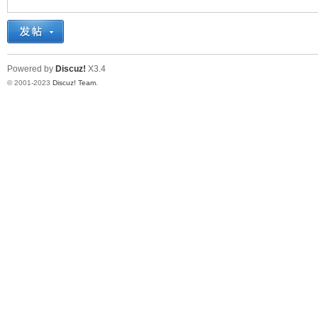
十
Powered by
Discuz!
X3.4
© 2001-2023
Discuz! Team
.
七
淘