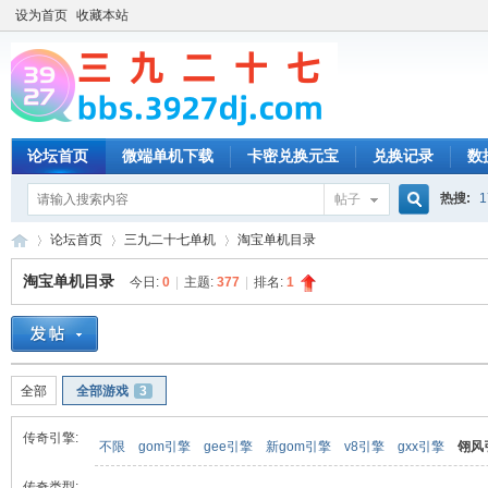
设为首页
收藏本站
论坛首页
微端单机下载
卡密兑换元宝
兑换记录
数
热搜:
1
帖子
搜
论坛首页
三九二十七单机
淘宝单机目录
淘宝单机目录
今日:
0
|
主题:
377
|
排名:
1
索
三
»
›
›
全部
全部游戏
3
传奇引擎:
不限
gom引擎
gee引擎
新gom引擎
v8引擎
gxx引擎
翎风
传奇类型: