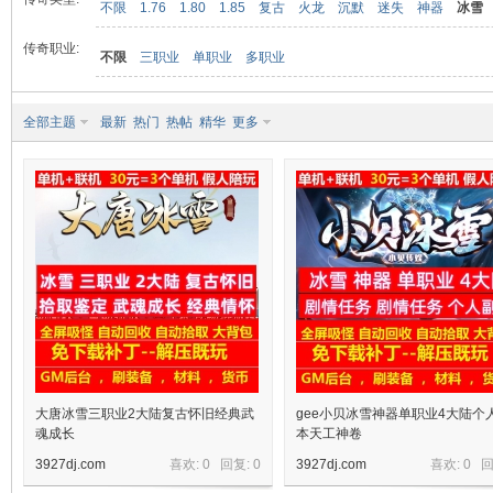
不限
1.76
1.80
1.85
复古
火龙
沉默
迷失
神器
冰雪
传奇职业:
不限
三职业
单职业
多职业
九
全部主题
最新
热门
热帖
精华
更多
二
大唐冰雪三职业2大陆复古怀旧经典武
gee小贝冰雪神器单职业4大陆个
魂成长
本天工神卷
3927dj.com
喜欢: 0 回复:
0
3927dj.com
喜欢: 0 