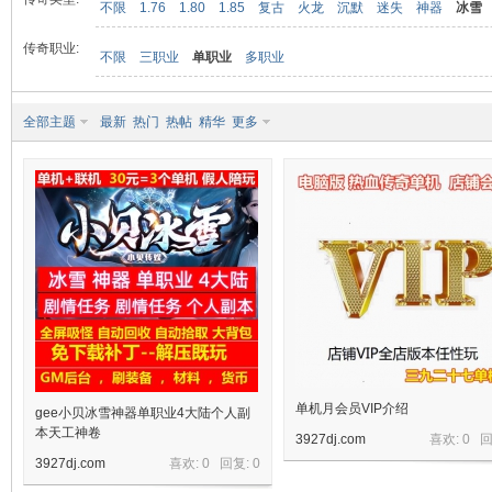
不限
1.76
1.80
1.85
复古
火龙
沉默
迷失
神器
冰雪
传奇职业:
不限
三职业
单职业
多职业
九
全部主题
最新
热门
热帖
精华
更多
二
单机月会员VIP介绍
gee小贝冰雪神器单职业4大陆个人副
本天工神卷
3927dj.com
喜欢: 0 
3927dj.com
喜欢: 0 回复:
0