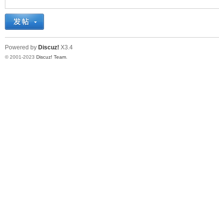
十
Powered by
Discuz!
X3.4
© 2001-2023
Discuz! Team
.
七
淘