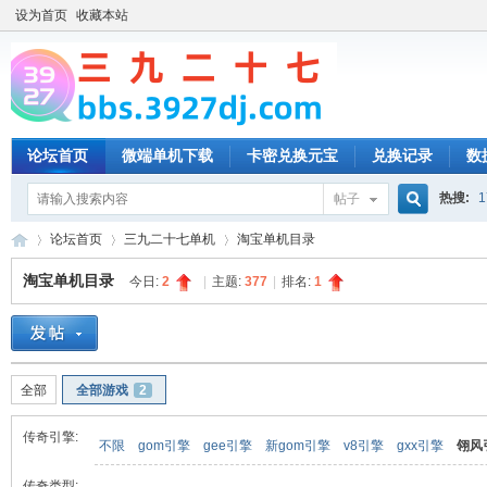
设为首页
收藏本站
论坛首页
微端单机下载
卡密兑换元宝
兑换记录
数
热搜:
1
帖子
搜
论坛首页
三九二十七单机
淘宝单机目录
淘宝单机目录
今日:
2
|
主题:
377
|
排名:
1
索
三
»
›
›
全部
全部游戏
2
传奇引擎:
不限
gom引擎
gee引擎
新gom引擎
v8引擎
gxx引擎
翎风
传奇类型: