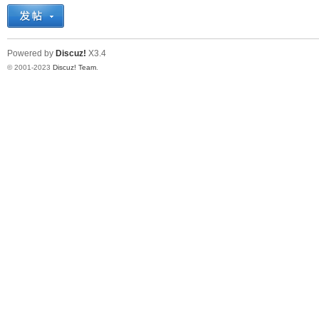
十
Powered by
Discuz!
X3.4
© 2001-2023
Discuz! Team
.
七
淘