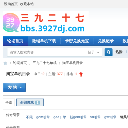
设为首页
收藏本站
论坛首页
微端单机下载
卡密兑换元宝
兑换记录
数
热搜:
1
帖子
搜
论坛首页
三九二十七单机
淘宝单机目录
淘宝单机目录
今日:
0
|
主题:
377
|
排名:
1
索
三
»
›
›
全部
全部游戏
1
传奇引擎:
不限
gom引擎
gee引擎
新gom引擎
v8引擎
gxx引擎
翎风
传奇类型: