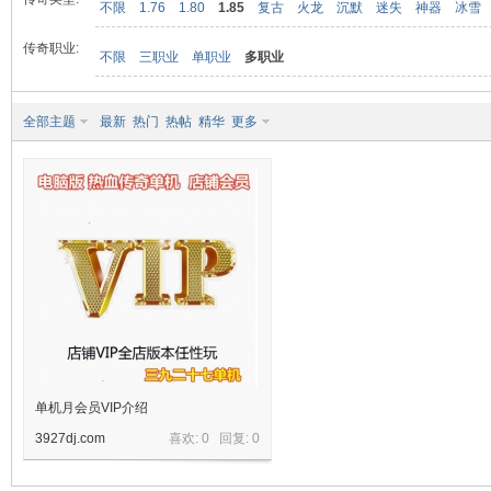
不限
1.76
1.80
1.85
复古
火龙
沉默
迷失
神器
冰雪
传奇职业:
不限
三职业
单职业
多职业
九
全部主题
最新
热门
热帖
精华
更多
二
单机月会员VIP介绍
3927dj.com
喜欢: 0 回复:
0