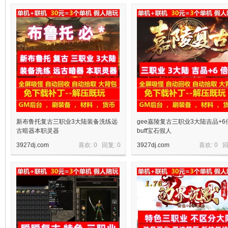
十
七
新布鲁托复古三职业3大陆装备洗练远
gee嘉陵复古三职业3大陆吉品+6
古暗器本职灵器
buff宝石假人
3927dj.com
喜欢: 0 回复:
0
3927dj.com
喜欢: 0 
淘