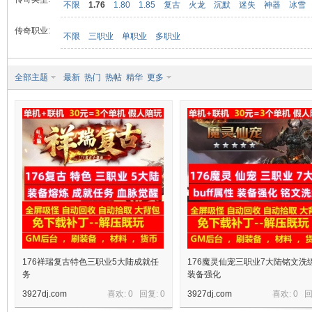
不限
1.76
1.80
1.85
复古
火龙
沉默
迷失
神器
冰雪
传奇职业:
不限
三职业
单职业
多职业
九
全部主题
最新
热门
热帖
精华
更多
二
176祥瑞复古特色三职业5大陆成就任
176魔灵仙宠三职业7大陆铭文洗练b
务
装备强化
3927dj.com
喜欢: 0 回复:
0
3927dj.com
喜欢: 0 