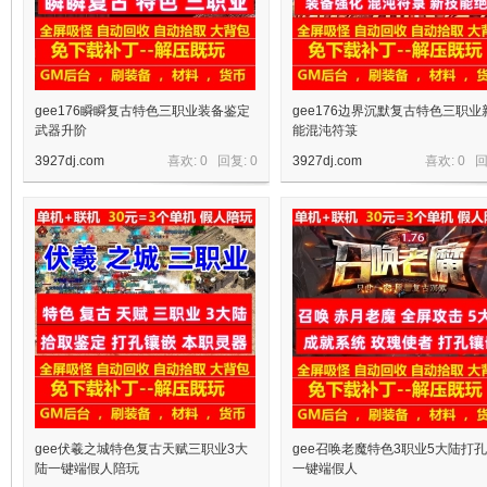
gee176瞬瞬复古特色三职业装备鉴定
gee176边界沉默复古特色三职业
武器升阶
能混沌符箓
3927dj.com
喜欢: 0 回复:
0
3927dj.com
喜欢: 0 
宝
单
gee伏羲之城特色复古天赋三职业3大
gee召唤老魔特色3职业5大陆打
陆一键端假人陪玩
一键端假人