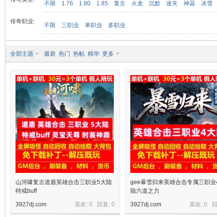
不限
1.76
1.80
1.85
复古
火龙
沉默
迷失
神器
冰雪
传奇职业:
不限
三职业
单职业
多职业
九
全部主题
最新
热门
热帖
精华
更多
二
山河啸复古道盾英雄合击三职业5大陆
gee暴雪归来英雄合击专属三职业
特戒buff
陆六道之力
3927dj.com
喜欢: 0 回复:
0
3927dj.com
喜欢: 0 