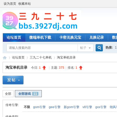
设为首页
收藏本站
论坛首页
微端单机下载
卡密兑换元宝
兑换记录
数
热搜:
1
帖子
搜
论坛首页
三九二十七单机
淘宝单机目录
淘宝单机目录
今日:
1
|
主题:
375
|
排名:
1
索
三
»
›
›
全部
全部游戏
11
传奇引擎:
不限
gom引擎
gee引擎
新gom引擎
v8引擎
gxx引擎
翎风
传奇类型: