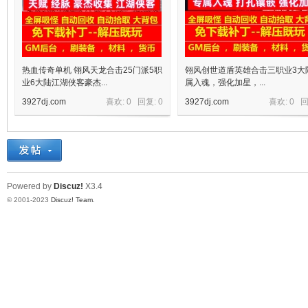
热血传奇单机 翎风天龙合击25门派5职
翎风创世道盾英雄合击三职业3大
业6大陆江湖侠客豪杰...
属入魂，强化加星，...
3927dj.com
喜欢: 0 回复:
0
3927dj.com
喜欢: 0 
宝
Powered by
Discuz!
X3.4
© 2001-2023
Discuz! Team
.
单