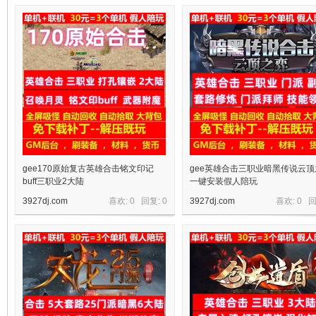
十
七
gee170原始复古英雄合击铭文印记
gee英雄合击三职业暗黑传说云顶
buff三职业2大陆
一键安装假人陪玩
3927dj.com
喜欢: 0 回复:
0
3927dj.com
喜欢: 0 
淘