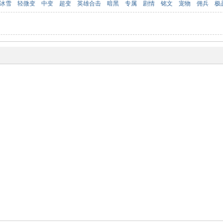
冰雪
轻微变
中变
超变
英雄合击
暗黑
专属
剧情
铭文
宠物
佣兵
极