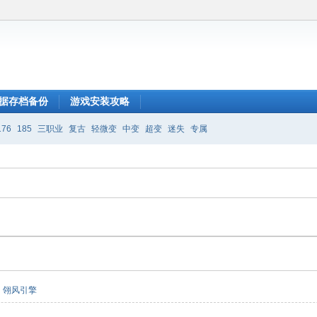
据存档备份
游戏安装攻略
176
185
三职业
复古
轻微变
中变
超变
迷失
专属
翎风引擎