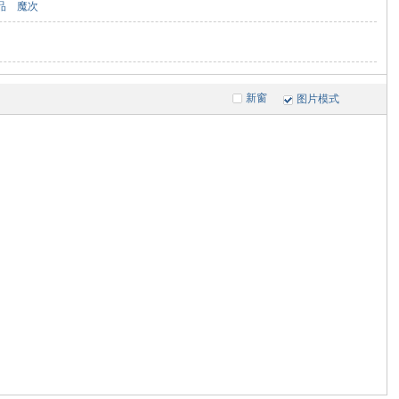
品
魔次
新窗
图片模式