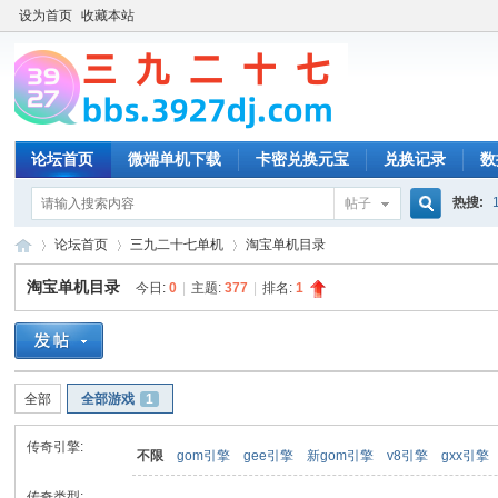
设为首页
收藏本站
论坛首页
微端单机下载
卡密兑换元宝
兑换记录
数
热搜:
帖子
搜
论坛首页
三九二十七单机
淘宝单机目录
淘宝单机目录
今日:
0
|
主题:
377
|
排名:
1
索
三
»
›
›
全部
全部游戏
1
传奇引擎:
不限
gom引擎
gee引擎
新gom引擎
v8引擎
gxx引擎
传奇类型: