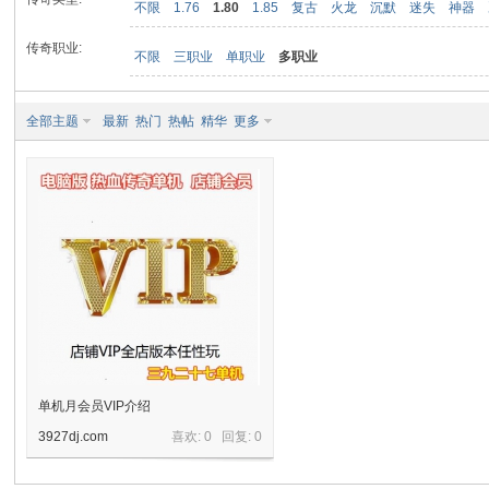
不限
1.76
1.80
1.85
复古
火龙
沉默
迷失
神器
传奇职业:
不限
三职业
单职业
多职业
九
全部主题
最新
热门
热帖
精华
更多
二
单机月会员VIP介绍
3927dj.com
喜欢: 0 回复:
0