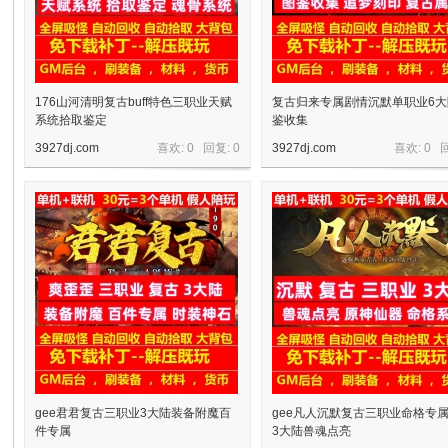
176山河清明复古buff特色三职业天赋
复古归来专属剧情沉默单职业6
系统拾取鉴定
鉴收集
3927dj.com
喜欢: 0 回复:
0
3927dj.com
喜欢: 0 
宝
单
gee君君复古三职业3大陆装备附魔百
gee凡人沉默复古三职业命格专
件专属
3大陆兽魂点亮