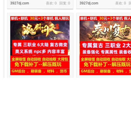
3927dj.com
喜欢: 0 回复:
0
3927dj.com
喜欢: 0 
机
gee浪剑问天专属三职业6大陆复古微
gee秦川复古三职业专属2大陆强
变奥义系统
备收集坐骑喂养
3927dj.com
喜欢: 0 回复:
0
3927dj.com
喜欢: 0 