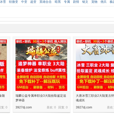
冰雪
轻微变
中变
超变
英雄合击
暗黑
专属
剧情
铭文
宠物
佣兵
极
备随
瑞麟公益专属单职业3大陆拾取鉴定追
大唐冰雪三职业2大陆复古
梦神器
魂成长
回复:
0
3927dj.com
喜欢: 0 回复:
0
3927dj.com
喜欢: