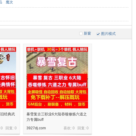
品
魔次
新窗
图片模式
怀旧经典武
暴雪复古三职业6大陆吞噬修炼六道之
力专属buff
 0 回复:
0
3927dj.com
喜欢: 0 回复:
0