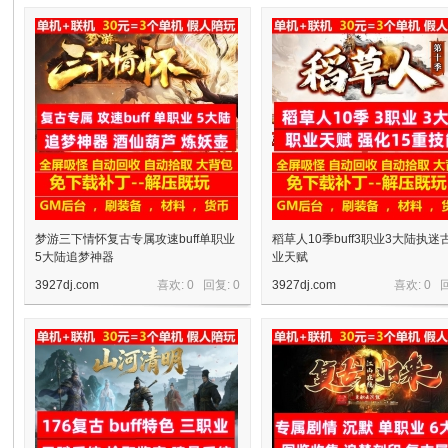
十
七
梦游三下情怀复古专属攻速buff单职业
稻草人10季buff3职业3大陆执迷
5大陆追梦神器
业天赋
3927dj.com
喜欢: 0 回复:
0
3927dj.com
喜欢: 0 
淘