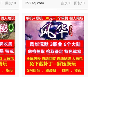
 0 回复:
0
3927dj.com
喜欢: 0 回复:
0
5大陆卡牌收
gee风华沉默3职业6大陆命格鉴定装备
洗练假人陪玩
 0 回复:
0
3927dj.com
喜欢: 0 回复:
0