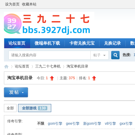
设为首页
收藏本站
论坛首页
微端单机下载
卡密兑换元宝
兑换记录
数
热搜:
帖子
搜
论坛首页
三九二十七单机
淘宝单机目录
淘宝单机目录
今日:
1
|
主题:
375
|
排名:
1
索
三
»
›
›
全部
全部游戏
130
传奇引擎:
不限
gom引擎
gee引擎
新gom引擎
v8引擎
gxx引擎
传奇类型: