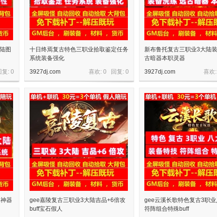
大陆图
十日终焉复古特色三职业拾取鉴定任务
新布鲁托复古三职业3大陆
系统装备强化
古暗器本职灵器
回复:
0
3927dj.com
喜欢: 0 回复:
0
3927dj.com
喜欢:
属神器
gee嘉陵复古三职业3大陆吉品+6倍攻
gee云溪长歌特色复古3职
buff宝石假人
符阵组合特殊buff