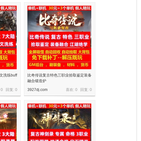
洗练buff
比奇传说复古特色三职业拾取鉴定装备
融合锻造炉
 0 回复:
0
3927dj.com
喜欢: 0 回复:
0