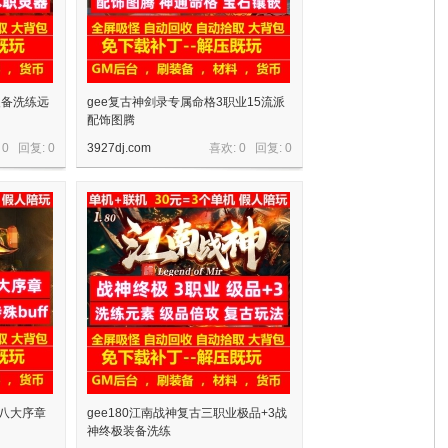
装备洗练远
gee复古神剑录专属命格3职业15流派
配饰图腾
 0 回复:
0
3927dj.com
喜欢: 0 回复:
0
业八大序章
gee180江南战神复古三职业极品+3战
神终极装备洗练