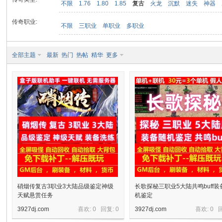
不限
1.76
1.80
1.85
复古
火龙
沉默
迷失
神器
传奇职业:
不限
三职业
单职业
多职业
九
全部主题
最新
热门
热帖
精华
更多
二
硝烟传复古3职业3大陆品级鉴定神级
长歌探秘三职业5大陆共鸣buff装
天赋悬赏任务
机鉴定
3927dj.com
喜欢: 0 回复:
0
3927dj.com
喜欢: 0 