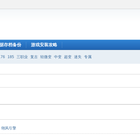
据存档备份
游戏安装攻略
176
185
三职业
复古
轻微变
中变
超变
迷失
专属
翎风引擎