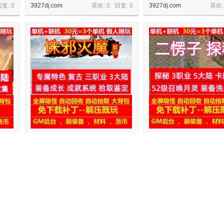
回复:
0
3927dj.com
喜欢: 0 回复:
0
3927dj.com
喜欢:
化装
gee176诛邪灭魔专属特色复古三职业3
gee二愣子复古探秘3职业
大陆装备成长
集召唤月灵
回复:
0
3927dj.com
喜欢: 0 回复:
0
3927dj.com
喜欢: