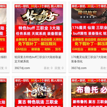
古镇职
轮回复古特色buff三职业3大陆拾取鉴
176魔灵仙宠三职业7大陆铭文
定天赋系统
装备强化
回复:
0
3927dj.com
喜欢: 0 回复:
0
3927dj.com
喜欢: