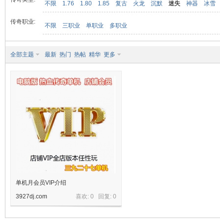
不限
1.76
1.80
1.85
复古
火龙
沉默
迷失
神器
冰雪
传奇职业:
不限
三职业
单职业
多职业
九
全部主题
最新
热门
热帖
精华
更多
二
单机月会员VIP介绍
3927dj.com
喜欢: 0 回复:
0