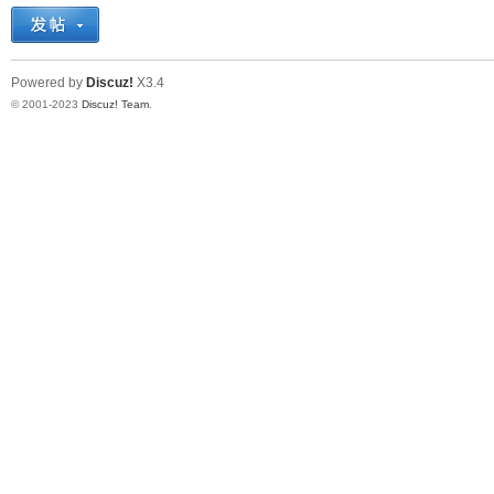
十
Powered by
Discuz!
X3.4
© 2001-2023
Discuz! Team
.
七
淘