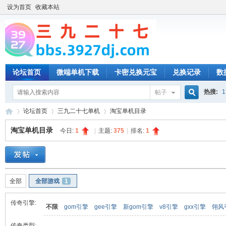
设为首页
收藏本站
论坛首页
微端单机下载
卡密兑换元宝
兑换记录
数
热搜:
1
帖子
搜
论坛首页
三九二十七单机
淘宝单机目录
淘宝单机目录
今日:
1
|
主题:
375
|
排名:
1
索
三
»
›
›
全部
全部游戏
1
传奇引擎:
不限
gom引擎
gee引擎
新gom引擎
v8引擎
gxx引擎
翎风
传奇类型: