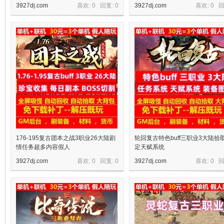
3927dj.com
喜欢: 0 回复:
0
3927dj.com
喜欢: 0 
机
176-195复古团本之战3职业26大陆剧
轮回复古特色buff三职业3大陆拾
情任务超多内容假人
定天赋系统
3927dj.com
喜欢: 0 回复:
0
3927dj.com
喜欢: 0 