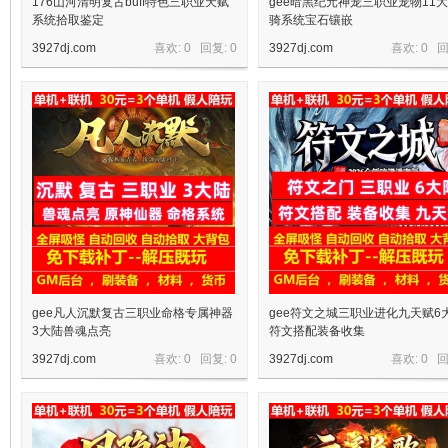
176山河清明复古buff特色三职业天赋
gee暗黑纪元神宠三职业宠物11
系统拾取鉴定
骑系统宝石镶嵌
3927dj.com
喜欢: 0 回复:
0
3927dj.com
喜欢: 0 
gee凡人沉默复古三职业命格专属神器
gee符文之城三职业进化九天赋6
3大陆兽魂点亮
符文搭配装备收集
3927dj.com
喜欢: 0 回复:
0
3927dj.com
喜欢: 0 