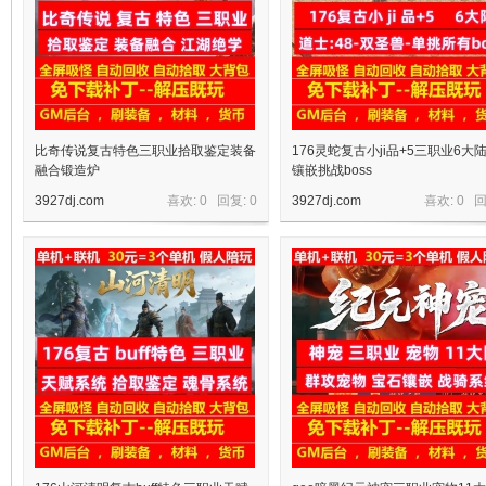
比奇传说复古特色三职业拾取鉴定装备
176灵蛇复古小ji品+5三职业6大
融合锻造炉
镶嵌挑战boss
3927dj.com
喜欢: 0 回复:
0
3927dj.com
喜欢: 0 