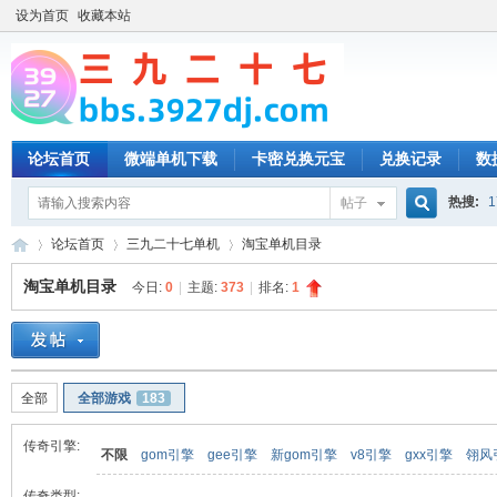
设为首页
收藏本站
论坛首页
微端单机下载
卡密兑换元宝
兑换记录
数
热搜:
1
帖子
搜
论坛首页
三九二十七单机
淘宝单机目录
淘宝单机目录
今日:
0
|
主题:
373
|
排名:
1
索
三
»
›
›
全部
全部游戏
183
传奇引擎:
不限
gom引擎
gee引擎
新gom引擎
v8引擎
gxx引擎
翎风
传奇类型: