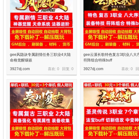
gee风隐诀专属剧情任务三职业4大陆
gee云溪长歌特色复古3职业八大
命格觉醒镶嵌
符阵组合特殊buff
3927dj.com
喜欢: 0 回复:
0
3927dj.com
喜欢: 0 