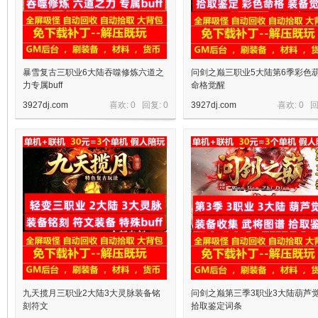
暴雪复古三职业6大陆吞噬修炼六道之
问剑之巅三职业5大陆第6季彩色
力专属buff
命格觉醒
3927dj.com
喜欢: 0 回复:
0
3927dj.com
喜欢: 0 
宝
单
九天揽月三职业2大陆3大灵脉装备铭
问剑之巅第三季3职业3大陆葫芦
刻符文
拾取鉴定词条