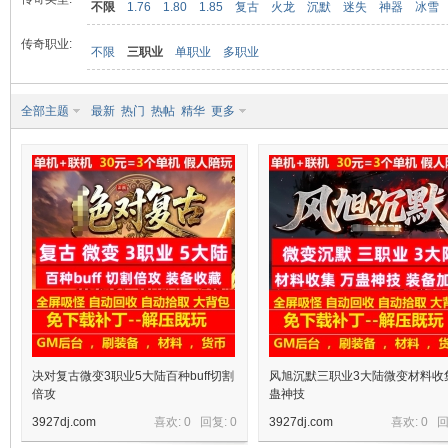
不限
1.76
1.80
1.85
复古
火龙
沉默
迷失
神器
冰雪
传奇职业:
不限
三职业
单职业
多职业
九
全部主题
最新
热门
热帖
精华
更多
二
决对复古微变3职业5大陆百种buff切割
风旭沉默三职业3大陆微变材料收
倍攻
蛊神技
3927dj.com
喜欢: 0 回复:
0
3927dj.com
喜欢: 0 