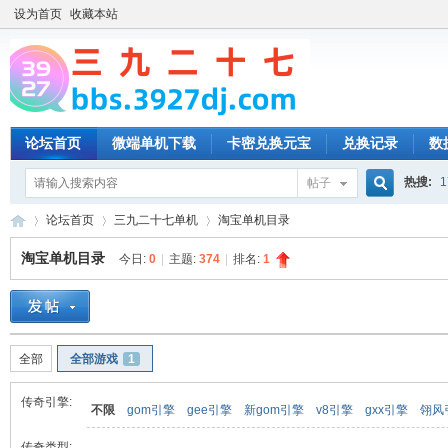
设为首页
收藏本站
论坛首页
微端单机下载
卡密兑换元宝
兑换记录
数
热搜:
1
帖子
搜
论坛首页
三九二十七单机
淘宝单机目录
淘宝单机目录
今日:
0
|
主题:
374
|
排名:
1
索
三
»
›
›
全部
全部游戏
1
传奇引擎:
不限
gom引擎
gee引擎
新gom引擎
v8引擎
gxx引擎
翎风
传奇类型: