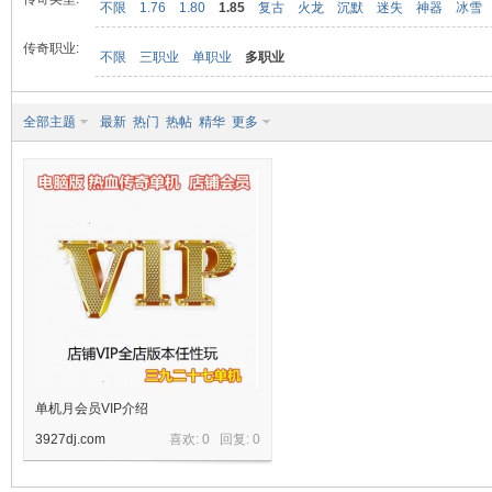
不限
1.76
1.80
1.85
复古
火龙
沉默
迷失
神器
冰雪
传奇职业:
不限
三职业
单职业
多职业
九
全部主题
最新
热门
热帖
精华
更多
二
单机月会员VIP介绍
3927dj.com
喜欢: 0 回复:
0