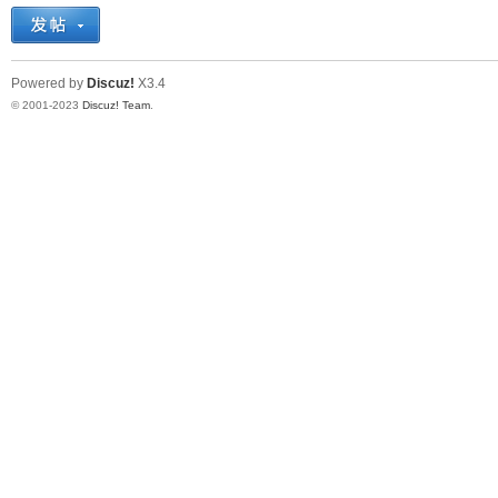
十
Powered by
Discuz!
X3.4
© 2001-2023
Discuz! Team
.
七
淘