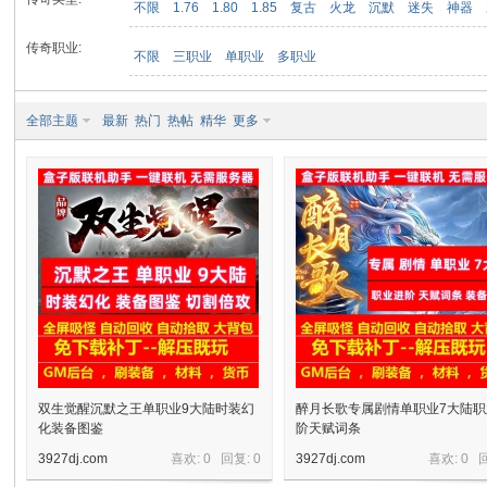
不限
1.76
1.80
1.85
复古
火龙
沉默
迷失
神器
传奇职业:
不限
三职业
单职业
多职业
九
全部主题
最新
热门
热帖
精华
更多
二
双生觉醒沉默之王单职业9大陆时装幻
醉月长歌专属剧情单职业7大陆
化装备图鉴
阶天赋词条
3927dj.com
喜欢: 0 回复:
0
3927dj.com
喜欢: 0 