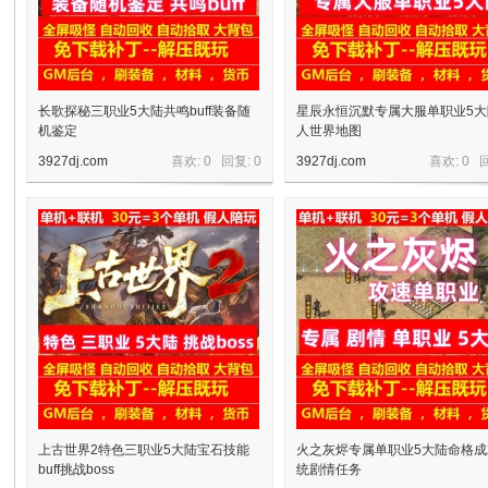
长歌探秘三职业5大陆共鸣buff装备随
星辰永恒沉默专属大服单职业5
机鉴定
人世界地图
3927dj.com
喜欢: 0 回复:
0
3927dj.com
喜欢: 0 
宝
单
上古世界2特色三职业5大陆宝石技能
火之灰烬专属单职业5大陆命格
buff挑战boss
统剧情任务