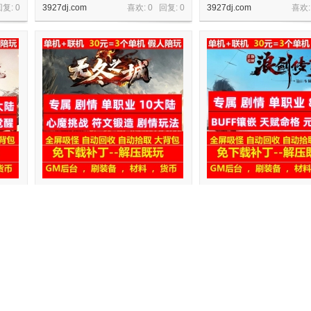
回复:
0
3927dj.com
喜欢: 0 回复:
0
3927dj.com
喜欢:
就任
无冬之城专属单职业10大陆神器合成
浪剑传说专属剧情单职业8
心魔挑战
兽宠物
回复:
0
3927dj.com
喜欢: 0 回复:
0
3927dj.com
喜欢: