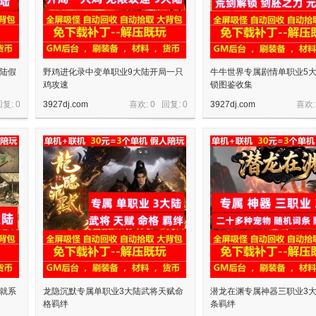
大陆假
野鸡进化录中变单职业9大陆开局一只
牛牛世界专属剧情单职业5
鸡攻速
锁图鉴收集
回复:
0
3927dj.com
喜欢: 0 回复:
0
3927dj.com
喜欢:
成就系
龙隐沉默专属单职业3大陆武将天赋命
潜龙在渊专属神器三职业3
格羁绊
条羁绊