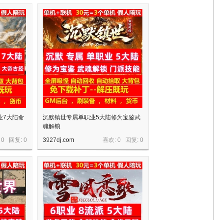
业7大陆命
沉默镇世专属单职业5大陆修为宝鉴武
魂解锁
 0 回复:
0
3927dj.com
喜欢: 0 回复:
0