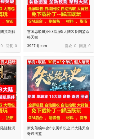
大陆荒剑解
雪国恋歌6职业8流派5大陆装备图鉴命
格天赋
 0 回复:
0
3927dj.com
喜欢: 0 回复:
0
大陆随机词
新失落编年史6专属单职业15大陆天命
奇遇图鉴