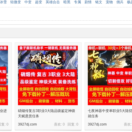
冰雪
轻微变
中变
超变
英雄合击
暗黑
专属
剧情
铭文
宠物
佣兵
极
职业进
硝烟传复古3职业3大陆品级鉴定神级
七夜神器中变单职业5大陆
天赋悬赏任务
就任务
回复:
0
3927dj.com
喜欢: 0 回复:
0
3927dj.com
喜欢: