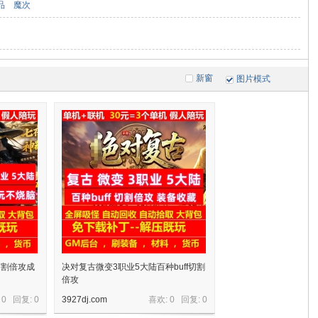
品
魔次
新窗
图片模式
切割倍攻成
决对复古微变3职业5大陆百种buff切割
倍攻
 0 回复:
0
3927dj.com
喜欢: 0 回复:
0