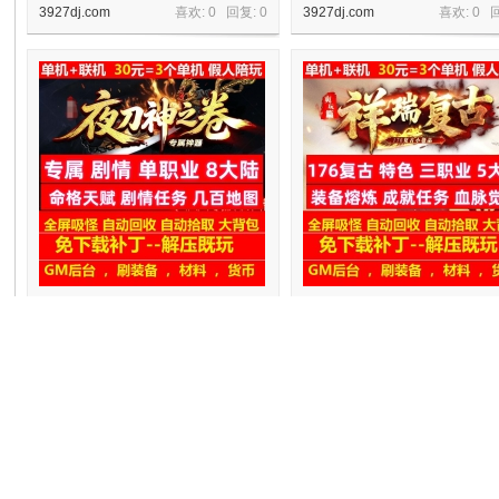
3927dj.com
喜欢: 0 回复:
0
3927dj.com
喜欢: 0 
机
夜刀神之卷专属单职业8大陆剧情任务
176祥瑞复古特色三职业5大陆成
命格天赋
务
3927dj.com
喜欢: 0 回复:
0
3927dj.com
喜欢: 0 