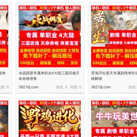
辕神
永战国度专属单职业4大陆三国武魂天
苦海浮生遮天专属剧情单职
命命格侠客
格解锁
回复:
0
3927dj.com
喜欢: 0 回复:
0
3927dj.com
喜欢: