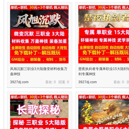
十
七
风旭沉默三职业3大陆微变材料收集万
楚夜执剑者专属单职业15大陆轩
蛊神技
剑专属神技
3927dj.com
喜欢: 0 回复:
0
3927dj.com
喜欢: 0 
淘