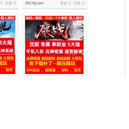
 0 回复:
0
3927dj.com
喜欢: 0 回复:
0
大陆阵营神
鏖战沉默专属单职业5大陆剧情玩法元
神收集
 0 回复:
0
3927dj.com
喜欢: 0 回复:
0