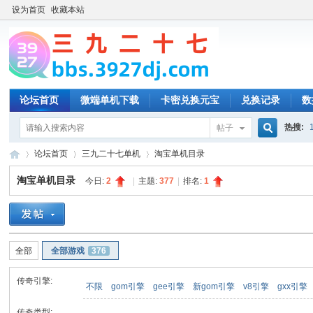
设为首页
收藏本站
论坛首页
微端单机下载
卡密兑换元宝
兑换记录
数
热搜:
帖子
搜
论坛首页
三九二十七单机
淘宝单机目录
淘宝单机目录
今日:
2
|
主题:
377
|
排名:
1
索
三
»
›
›
全部
全部游戏
376
传奇引擎:
不限
gom引擎
gee引擎
新gom引擎
v8引擎
gxx引擎
传奇类型: