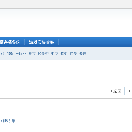
据存档备份
游戏安装攻略
176
185
三职业
复古
轻微变
中变
超变
迷失
专属
返 回
翎风引擎