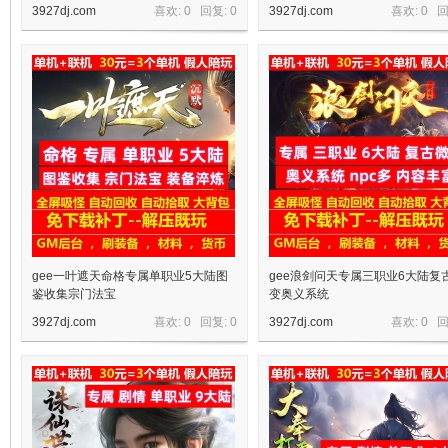
3927dj.com
喜欢: 0 回复:
0
3927dj.com
喜欢: 0 
机
gee一叶遮天命格专属单职业5大陆图
gee浪剑问天专属三职业6大陆复
鉴收集宗门法宝
变奥义系统
3927dj.com
喜欢: 0 回复:
0
3927dj.com
喜欢: 0 