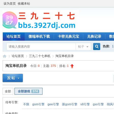
设为首页
收藏本站
论坛首页
微端单机下载
卡密兑换元宝
兑换记录
数
热搜:
1
帖子
搜
论坛首页
三九二十七单机
淘宝单机目录
淘宝单机目录
今日:
0
|
主题:
375
|
排名:
1
索
三
»
›
›
全部
全部游戏
374
传奇引擎:
不限
gom引擎
gee引擎
新gom引擎
v8引擎
gxx引擎
翎风
传奇类型: