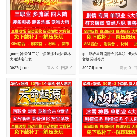
gee封神榜OL三职业多流派4大陆森林
gee醉斩星河剧情专属单职业5大
大服法宝仙宠
文镶嵌驯兽师
3927dj.com
喜欢: 0 回复:
0
3927dj.com
喜欢: 0 