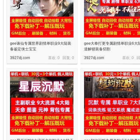
gee诛仙专属世界剧情单职业9大陆装
gee大奉打更专属剧情单职业6大
备鉴定侠士宝宝
道解锁装备切割
3927dj.com
喜欢: 0 回复:
0
3927dj.com
喜欢: 0 