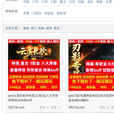
不限
1.76
1.80
1.85
复古
火龙
沉默
迷失
神器
冰雪
传奇职业:
不限
三职业
单职业
多职业
九
全部主题
最新
热门
热帖
精华
更多
二
gee云溪长歌特色复古3职业八大序章
gee刃影专属神器单职业8大陆背
符阵组合特殊buff
器命格buff解封
3927dj.com
喜欢: 0 回复:
0
3927dj.com
喜欢: 0 