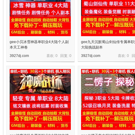
gee小贝冰雪神器单职业4大陆个人副
gee九天沉默蜀山剑仙传专属单职
本天工神卷
大陆挑战副本
3927dj.com
喜欢: 0 回复:
0
3927dj.com
喜欢: 0 