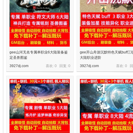
gee山河无名专属单职业6大陆装备鉴
gee开山舟游沉默特色天赋buff三
定圣兽图鉴
大陆职业进阶
3927dj.com
喜欢: 0 回复:
0
3927dj.com
喜欢: 0 