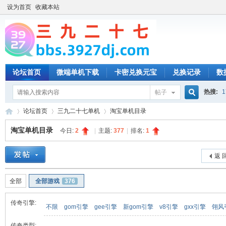
设为首页
收藏本站
论坛首页
微端单机下载
卡密兑换元宝
兑换记录
数
热搜:
1
帖子
搜
论坛首页
三九二十七单机
淘宝单机目录
淘宝单机目录
今日:
2
|
主题:
377
|
排名:
1
索
三
»
›
›
返 
全部
全部游戏
376
传奇引擎:
不限
gom引擎
gee引擎
新gom引擎
v8引擎
gxx引擎
翎风
传奇类型: