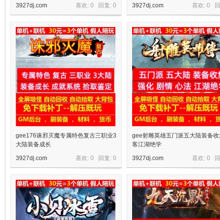
3927dj.com
喜欢: 0 回复:
0
3927dj.com
喜欢: 0 
机
gee176诛邪灭魔专属特色复古三职业3
gee射雕英雄五门派五大陆装备收
大陆装备成长
客江湖绝学
3927dj.com
喜欢: 0 回复:
0
3927dj.com
喜欢: 0 