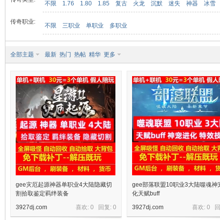
不限
1.76
1.80
1.85
复古
火龙
沉默
迷失
神器
冰雪
传奇职业:
不限
三职业
单职业
多职业
九
全部主题
最新
热门
热帖
精华
更多
二
gee灾厄起源神器单职业4大陆隐藏切
gee部落联盟10职业3大陆噬魂神
割拾取鉴定羁绊装备
化天赋buff
3927dj.com
喜欢: 0 回复:
0
3927dj.com
喜欢: 0 