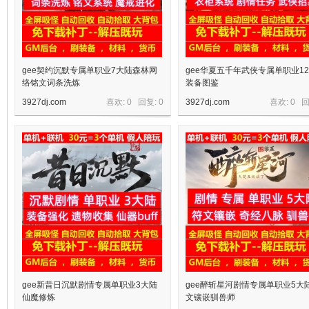
gee契约沉默专属单职业7大陆森林网
gee华夏五千年武侠专属单职业1
络铭文词条洗炼
装备图鉴
3927dj.com
喜欢: 0 回复:
0
3927dj.com
喜欢: 0 
宝
单
gee新昔日沉默剧情专属单职业3大陆
gee醉斩星河剧情专属单职业5大
仙魔修炼
文镶嵌驯兽师