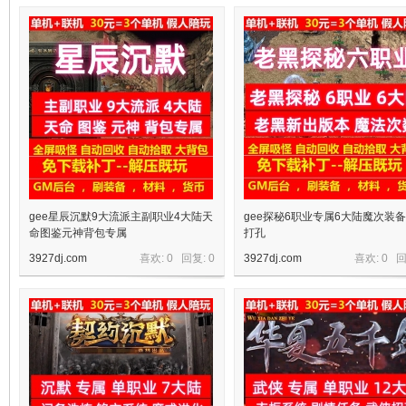
十
七
gee星辰沉默9大流派主副职业4大陆天
gee探秘6职业专属6大陆魔次装
命图鉴元神背包专属
打孔
3927dj.com
喜欢: 0 回复:
0
3927dj.com
喜欢: 0 
淘