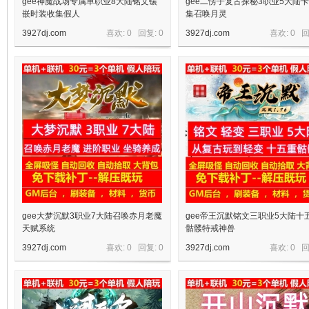
gee神魔战场专属单职业8大陆铭文镶
gee二愣子复古探秘3职业5大陆
嵌时装收集假人
集召唤月灵
3927dj.com
喜欢: 0 回复:
0
3927dj.com
喜欢: 0 
gee大梦沉默3职业7大陆召唤赤月老魔
gee帝王沉默铭文三职业5大陆十
天赋系统
骷髅特戒神兽
3927dj.com
喜欢: 0 回复:
0
3927dj.com
喜欢: 0 