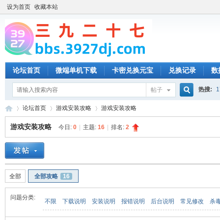
设为首页
收藏本站
论坛首页
微端单机下载
卡密兑换元宝
兑换记录
数
热搜:
1
帖子
搜
论坛首页
游戏安装攻略
游戏安装攻略
游戏安装攻略
今日:
0
|
主题:
16
|
排名:
2
索
三
»
›
›
全部
全部攻略
16
问题分类:
不限
下载说明
安装说明
报错说明
后台说明
常见修改
杀