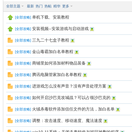
全部主题
最新
热门
热帖
精华
更多
单机下载、安装教程
九
[
全部攻略
]
安装视频--安装游戏与启动游戏
[
全部攻略
]
三九二十七盒子教程
[
全部攻略
]
金山毒霸加白名单教程
[
全部攻略
]
商铺里如何添加材料物品装备
[
全部攻略
]
腾讯电脑管家加白名单教程
[
全部攻略
]
二
进游戏怎么没有声音？没有声音处理方案
[
全部攻略
]
如何开启沙巴克攻城战？可以占领沙巴克的
[
全部攻略
]
火绒杀毒软件添加信任文件的方法，加白名单
[
全部攻略
]
调整：攻击速度、移动速度、魔法速度
[
全部攻略
]