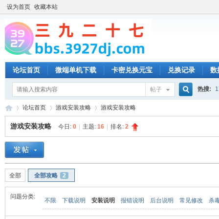
设为首页
收藏本站
论坛首页
微端单机下载
卡密兑换元宝
兑换记录
数
热搜:
1
帖子
搜
论坛首页
游戏安装攻略
游戏安装攻略
游戏安装攻略
今日:
0
|
主题:
16
|
排名:
2
索
三
»
›
›
全部
全部攻略
2
问题分类:
不限
下载说明
安装说明
报错说明
后台说明
常见修改
杀