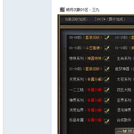
十
七
淘