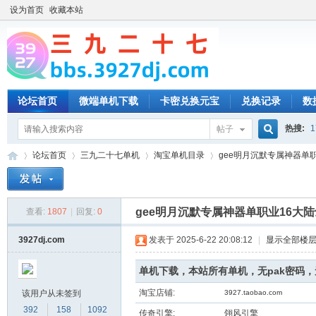
设为首页
收藏本站
论坛首页
微端单机下载
卡密兑换元宝
兑换记录
数
热搜:
1
帖子
搜
论坛首页
三九二十七单机
淘宝单机目录
gee明月沉默专属神器单职
索
gee明月沉默专属神器单职业16大
查看:
1807
|
回复:
0
三
»
›
›
›
3927dj.com
发表于 2025-6-22 20:08:12
|
显示全部楼
单机下载，本站所有单机，无pak密码
淘宝店铺:
该用户从未签到
3927.taobao.com
392
158
1092
传奇引擎:
翎风引擎