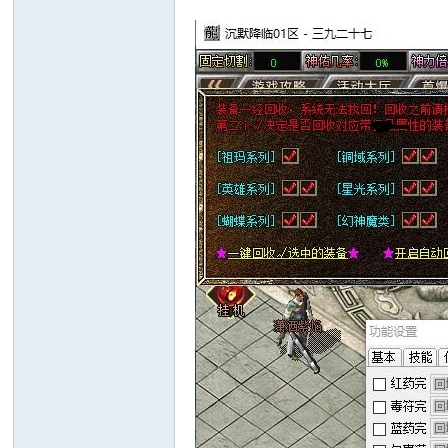
十
七
淘