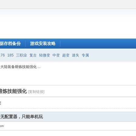
据存档备份
游戏安装攻略
176
185
三职业
复古
轻微变
中变
超变
迷失
专属
大陆装备熔炼技能强化 ...
熔炼技能强化
[复制链接]
层
，无配置器，只能单机玩
com