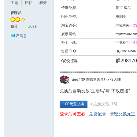
主题
回帖
积分
传奇类型:
复古 极品
管理员
职业类型:
单职业
九
淘宝购买:
[淘宝购买]
（需
积分
1091
展示网站:
http://sf302.c
发消息
补丁下载:
[下载补丁]
（给
售后 Q Q:
QQ865113587
群298170
QQ交流群:
==================================
二
gee沉默降临复古单职业3大陆
兑换后自动发放“注册码”与“下载链接”
(兑换次数:16)
100元宝兑换
登录后可查看
兑换记录
卡密兑换元宝