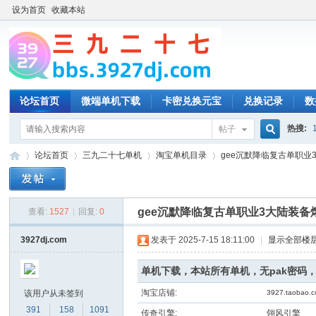
设为首页
收藏本站
论坛首页
微端单机下载
卡密兑换元宝
兑换记录
数
热搜:
帖子
搜
论坛首页
三九二十七单机
淘宝单机目录
gee沉默降临复古单职业3
索
gee沉默降临复古单职业3大陆装备
查看:
1527
|
回复:
0
三
»
›
›
›
3927dj.com
发表于 2025-7-15 18:11:00
|
显示全部楼
单机下载，本站所有单机，无pak密码
淘宝店铺:
该用户从未签到
3927.taobao.
391
158
1091
传奇引擎:
翎风引擎