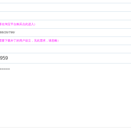
要在淘宝平台购买点此进入）
n:88/26/796/
需要下载补丁的用户设立，无此需求，请忽略）
959
=======