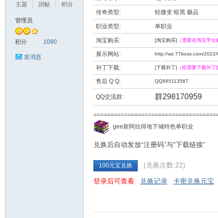
主题
回帖
积分
传奇类型:
轻微变 暗黑 极品
管理员
职业类型:
单职业
九
淘宝购买:
[淘宝购买]
（需要在淘宝平台
积分
1090
展示网站:
http://wz.77boss.com/2022/
发消息
补丁下载:
[下载补丁]
（给需要下载补丁
售后 Q Q:
QQ865113587
群298170959
QQ交流群:
===================================
二
gee新阿拉得地下城特色单职业
兑换后自动发放“注册码”与“下载链接”
(兑换次数:22)
100元宝兑换
登录后可查看
兑换记录
卡密兑换元宝