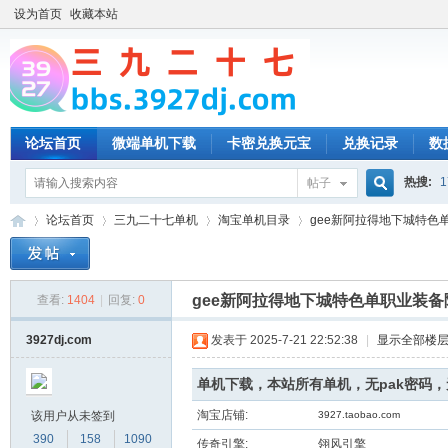
设为首页
收藏本站
论坛首页
微端单机下载
卡密兑换元宝
兑换记录
数
热搜:
1
帖子
搜
论坛首页
三九二十七单机
淘宝单机目录
gee新阿拉得地下城特色单
索
gee新阿拉得地下城特色单职业装备
查看:
1404
|
回复:
0
三
»
›
›
›
3927dj.com
发表于 2025-7-21 22:52:38
|
显示全部楼
单机下载，本站所有单机，无pak密码
淘宝店铺:
该用户从未签到
3927.taobao.com
390
158
1090
传奇引擎:
翎风引擎