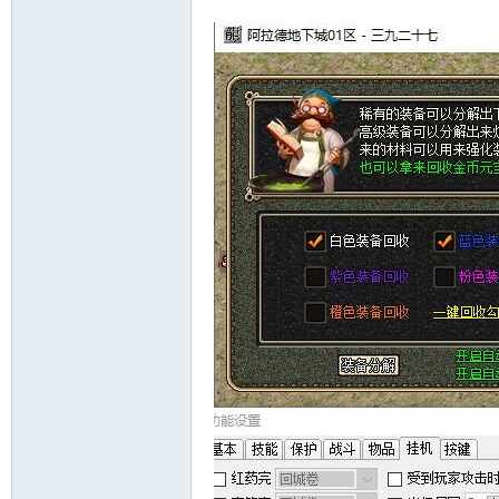
十
七
淘