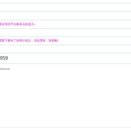
要在淘宝平台购买点此进入）
需要下载补丁的用户设立，无此需求，请忽略）
959
=======