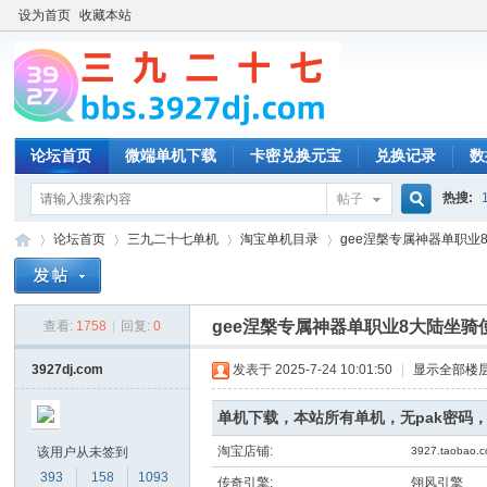
设为首页
收藏本站
论坛首页
微端单机下载
卡密兑换元宝
兑换记录
数
热搜:
帖子
搜
论坛首页
三九二十七单机
淘宝单机目录
gee涅槃专属神器单职业8
索
gee涅槃专属神器单职业8大陆坐骑
查看:
1758
|
回复:
0
三
»
›
›
›
3927dj.com
发表于 2025-7-24 10:01:50
|
显示全部楼
单机下载，本站所有单机，无pak密码
淘宝店铺:
该用户从未签到
3927.taobao.
393
158
1093
传奇引擎:
翎风引擎