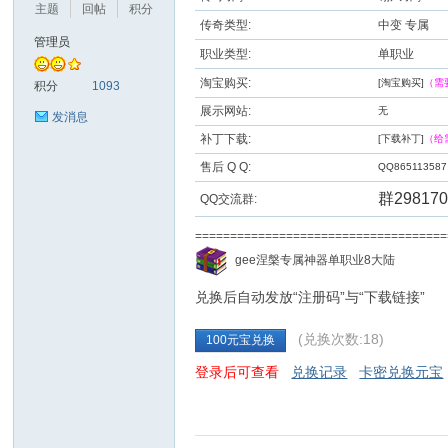
主题
回帖
积分
传奇类型:
中变 专属
管理员
职业类型:
单职业
九
淘宝购买:
[淘宝购买]
（需
积分
1093
展示网站:
无
发消息
补丁下载:
[下载补丁]
（给
售后 Q Q:
QQ865113587
群298170
QQ交流群:
==================================
二
gee涅槃专属神器单职业8大陆
兑换后自动发放“注册码”与“下载链接”
(兑换次数:18)
100元宝兑换
登录后可查看
兑换记录
卡密兑换元宝