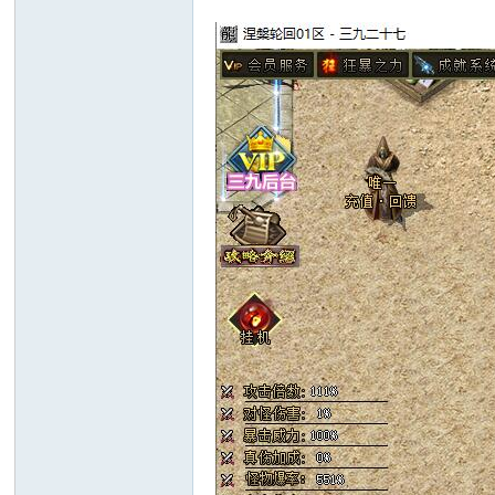
十
七
淘