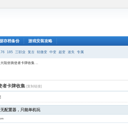
据存档备份
游戏安装攻略
176
185
三职业
复古
轻微变
中变
超变
迷失
专属
大陆坐骑使者卡牌收集 ...
使者卡牌收集
[复制链接]
层
，无配置器，只能单机玩
com