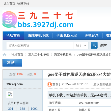
设为首页
收藏本站
论坛首页
微端单机下载
卡密兑换元宝
兑换记录
数
热搜:
1
帖子
搜
论坛首页
三九二十七单机
淘宝单机目录
gee团子成神录逆天改命3职
索
gee团子成神录逆天改命3职业4大
查看:
1902
|
回复:
0
三
»
›
›
›
3927dj.com
发表于 2025-7-28 10:23:11
|
显示全部楼
单机下载，本站所有单机，无pak密码
淘宝店铺:
该用户从未签到
3927.taobao.com
391
158
1091
传奇引擎:
翎风引擎