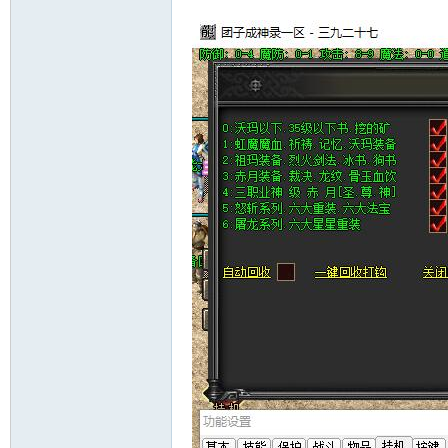
十
七
淘