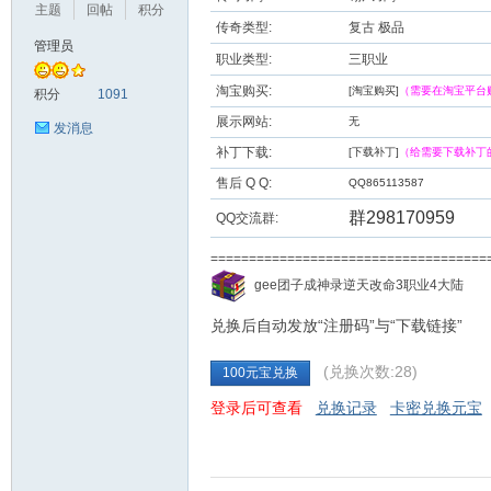
主题
回帖
积分
传奇类型:
复古 极品
管理员
职业类型:
三职业
九
淘宝购买:
[淘宝购买]
（需要在淘宝平台
积分
1091
展示网站:
无
发消息
补丁下载:
[下载补丁]
（给需要下载补丁
售后 Q Q:
QQ865113587
群298170959
QQ交流群:
===================================
二
gee团子成神录逆天改命3职业4大陆
兑换后自动发放“注册码”与“下载链接”
(兑换次数:28)
100元宝兑换
登录后可查看
兑换记录
卡密兑换元宝