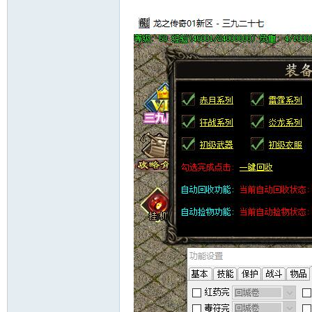
十
七
淘