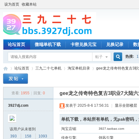
设为首页
收藏本站
论坛首页
微端单机下载
卡密兑换元宝
兑换记录
数
热搜:
1
帖子
搜
论坛首页
三九二十七单机
淘宝单机目录
gee龙之传奇特色复古3职业
索
gee龙之传奇特色复古3职业7大陆
查看:
1955
|
回复:
0
三
»
›
›
›
3927dj.com
发表于 2025-8-6 17:56:31
|
显示全部楼层
单机下载，本站所有单机，无pak密码
淘宝店铺:
该用户从未签到
3927.taobao.com
393
158
1093
传奇引擎:
翎风引擎