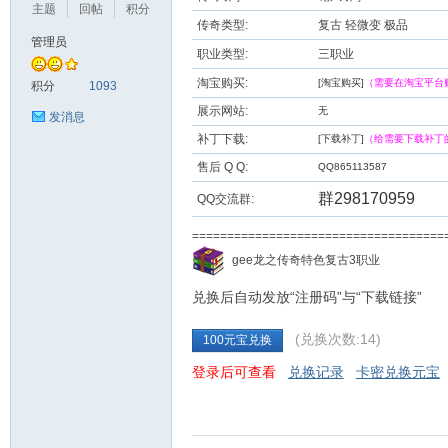
主题
回帖
积分
传奇类型:
复古 轻微变 极品
管理员
职业类型:
三职业
九
淘宝购买:
[淘宝购买]
（需要在淘宝平台
积分
1093
展示网站:
无
发消息
补丁下载:
[下载补丁]
（给需要下载补丁
售后 Q Q:
QQ865113587
群298170959
QQ交流群:
===================================
二
gee龙之传奇特色复古3职业
兑换后自动发放“注册码”与“下载链接”
(兑换次数:14)
100元宝兑换
登录后可查看
兑换记录
卡密兑换元宝