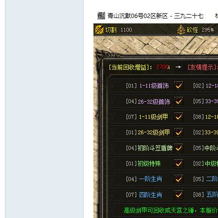
十
七
淘