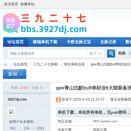
设为首页
收藏本站
论坛首页
微端单机下载
卡密兑换元宝
兑换记录
数
热搜:
1
帖子
搜
论坛首页
三九二十七单机
淘宝单机目录
gee青山沉默buff单职业6
索
gee青山沉默buff单职业6大陆装
查看:
1430
|
回复:
0
三
»
›
›
›
3927dj.com
发表于 2025-9-20 21:24:37
|
显示全部楼
单机下载，本站所有单机，无pak密码
淘宝店铺:
该用户从未签到
3927.taobao.com
391
158
1091
传奇引擎:
翎风引擎