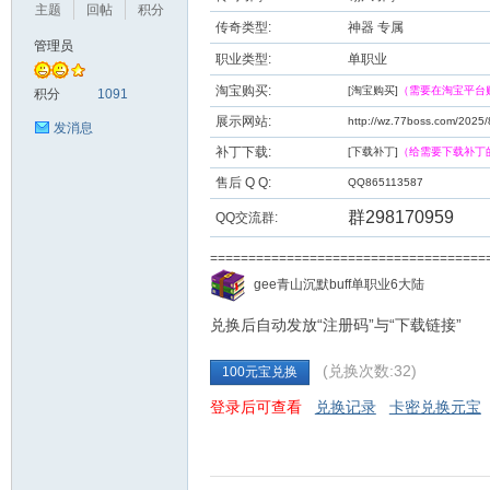
主题
回帖
积分
传奇类型:
神器 专属
管理员
职业类型:
单职业
九
淘宝购买:
[淘宝购买]
（需要在淘宝平台
积分
1091
展示网站:
http://wz.77boss.com/2025/
发消息
补丁下载:
[下载补丁]
（给需要下载补丁
售后 Q Q:
QQ865113587
群298170959
QQ交流群:
===================================
二
gee青山沉默buff单职业6大陆
兑换后自动发放“注册码”与“下载链接”
(兑换次数:32)
100元宝兑换
登录后可查看
兑换记录
卡密兑换元宝